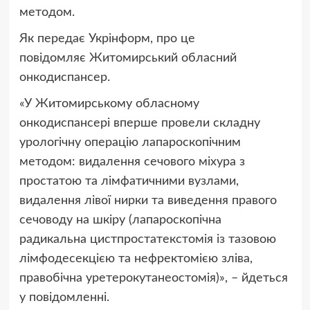
методом.
Як передає Укрінформ, про це
повідомляє Житомирський обласний
онкодиспансер.
«У Житомирському обласному
онкодиспансері вперше провели складну
урологічну операцію лапароскопічним
методом: видалення сечового міхура з
простатою та лімфатичними вузлами,
видалення лівої нирки та виведення правого
сечоводу на шкіру (лапароскопічна
радикальна цистпростатекстомія із тазовою
лімфодесекцією та нефректомією зліва,
правобічна уретерокутанеостомія)», – йдеться
у повідомленні.