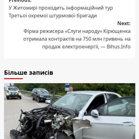
Post
Previous:
У Житомирі проходить інформаційний тур
navigation
Третьої окремої штурмової бригади
Next:
Фірма режисера «Слуги народу» Кірющенка
отримала контрактів на 750 млн гривень на
продаж електроенергії, — Bihus.Info
Більше записів