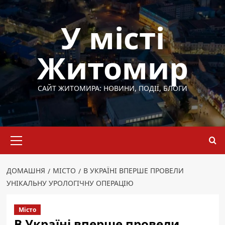
Перейти
до
У місті
вмісту
Житомир
САЙТ ЖИТОМИРА: НОВИНИ, ПОДІЇ, БЛОГИ
Основне
меню
ДОМАШНЯ
МІСТО
В УКРАЇНІ ВПЕРШЕ ПРОВЕЛИ
УНІКАЛЬНУ УРОЛОГІЧНУ ОПЕРАЦІЮ
Місто
В Україні вперше провели