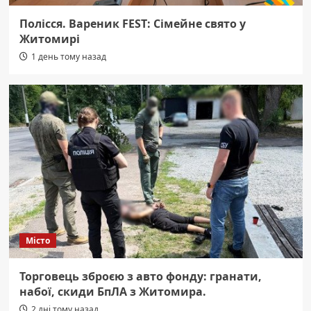
Полісся. Вареник FEST: Сімейне свято у
Житомирі
1 день тому назад
Місто
Торговець зброєю з авто фонду: гранати,
набої, скиди БпЛА з Житомира.
2 дні тому назад