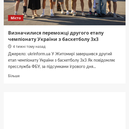
ускладнений
Місто
Визначилися переможці другого етапу
чемпіонату України з баскетболу 3х3
4 тижні тому назад
Джерело: ukrinform.ua У Житомирі завершився другий
етап чемпіонату України з баскетболу 3х3 Як повідомляє
пресслужба ФБУ, за підсумками ігрового дня...
Докладніше
Більше
про
Визначилися
переможці
другого
етапу
чемпіонату
України
з
баскетболу