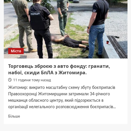
Місто
Торговець зброєю з авто фонду: гранати,
набої, скиди БпЛА з Житомира.
11 години тому назад
Житомир: викрито масштабну схему збуту боєприпасів
Правоохоронці Житомирщини затримали 34-річного
мешканця обласного центру, який підозрюється в
організації нелегального розповсюдження боєприпасів...
Докладніше
Більше
про
Торговець