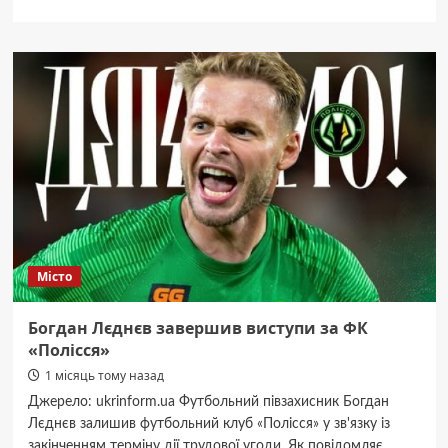
про
У
Житомирі
горів
приватний
будинок:
травмувався
чоловік
Місто
Богдан Лєднєв завершив виступи за ФК
«Полісся»
1 місяць тому назад
Джерело: ukrinform.ua Футбольний півзахисник Богдан
Лєднєв залишив футбольний клуб «Полісся» у зв'язку із
закінченням терміну дії трудової угоди. Як повідомляє...