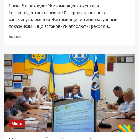
Спека б'є рекорди: Житомирщина охоплена
безпрецедентною спекою 01 серпня цього року
ознаменувалося для Житомирщини температурними
показниками, що встановили абсолютні рекорди...
Докладніше
Більше
про
Житомирщина
б’є
рекорди:
1
серпня
зафіксовано
новий
температурний
максимум.
Місто