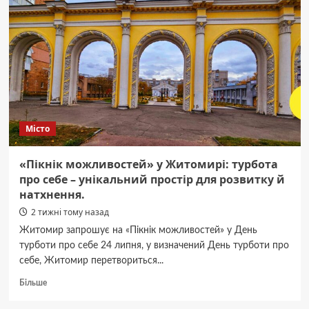
7
років
за
гратами.
Місто
«Пікнік можливостей» у Житомирі: турбота
про себе – унікальний простір для розвитку й
натхнення.
2 тижні тому назад
Житомир запрошує на «Пікнік можливостей» у День
турботи про себе 24 липня, у визначений День турботи про
себе, Житомир перетвориться...
Докладніше
Більше
про
«Пікнік