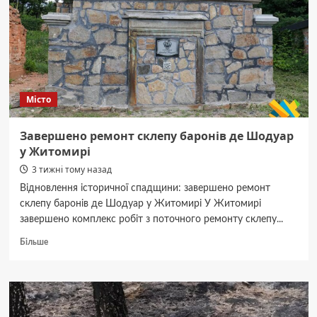
та
рекордсмен
Гіннеса
Косатий
–
чемпіони
півріччя!
Місто
Завершено ремонт склепу баронів де Шодуар
у Житомирі
3 тижні тому назад
Відновлення історичної спадщини: завершено ремонт
склепу баронів де Шодуар у Житомирі У Житомирі
завершено комплекс робіт з поточного ремонту склепу...
Докладніше
Більше
про
Завершено
ремонт
склепу
баронів