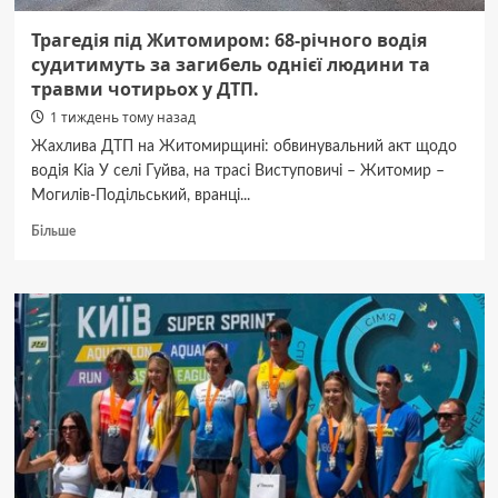
Трагедія під Житомиром: 68-річного водія
судитимуть за загибель однієї людини та
травми чотирьох у ДТП.
1 тиждень тому назад
Жахлива ДТП на Житомирщині: обвинувальний акт щодо
водія Kia У селі Гуйва, на трасі Виступовичі – Житомир –
Могилів-Подільський, вранці...
Докладніше
Більше
про
Трагедія
під
Житомиром:
68-
річного
водія
судитимуть
за
загибель
однієї
людини