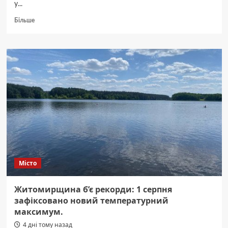
у...
Докладніше
Більше
про
Потіївська
сільрада
виплатить
2,5
млн
грн
за
122
зруйновані
дуби.
Місто
Житомирщина б’є рекорди: 1 серпня
зафіксовано новий температурний
максимум.
4 дні тому назад