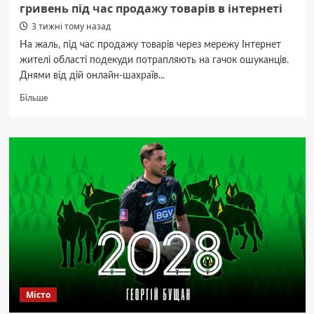
гривень під час продажу товарів в інтернеті
3 тижні тому назад
На жаль, під час продажу товарів через мережу Інтернет
жителі області подекуди потрапляють на гачок ошуканців.
Днями від дій онлайн-шахраїв...
Докладніше
Більше
про
Житомирянка
втратила
близько
120
тисяч
гривень
під
час
продажу
товарів
в
інтернеті
Місто