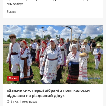
символізує...
Докладніше
Більше
про
Житомир
вшановує
День
Української
Державності:
урочистості,
вдячність
і
гордість
за
минуле
та
майбутнє.
Місто
«Зажинки»: перші зібрані з поля колоски
відклали на різдвяний дідух
3 тижні тому назад