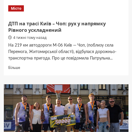
Місто
ДТП на трасі Київ – Чоп: рух у напрямку
Рівного ускладнений
4 тижні тому назад
На 219 км автодороги М-06 Київ — Чоп, (поблизу села
Перемога, Житомирської області), відбулася дорожньо-
транспортна пригода. Про це повідомила Патрульна...
Докладніше
Більше
про
ДТП
на
трасі
Київ
–
Чоп:
рух
у
напрямку
Рівного