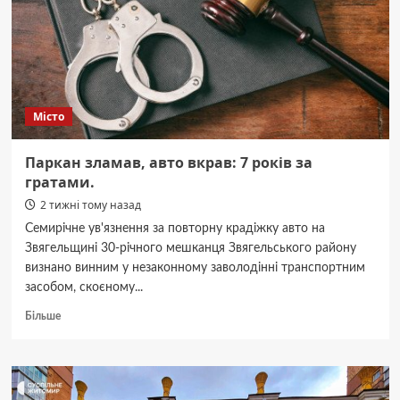
Місто
Паркан зламав, авто вкрав: 7 років за
гратами.
2 тижні тому назад
Семирічне ув'язнення за повторну крадіжку авто на
Звягельщині 30-річного мешканця Звягельського району
визнано винним у незаконному заволодінні транспортним
засобом, скоєному...
Докладніше
Більше
про
Паркан
зламав,
авто
вкрав: