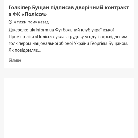
Голкіпер Бущан підписав дворічний контракт
з ФК «Полісся»
4 тижні тому назад
Джерело: ukrinform.ua Футбольний клуб української
Прем'єр-ліги «Полісся» уклав трудову угоду із досвідченим
голкіпером національної збірної України Георгієм Бущаном.
Як повідомляє...
Докладніше
Більше
про
Голкіпер
Бущан
підписав
дворічний
контракт
з
ФК
«Полісся»