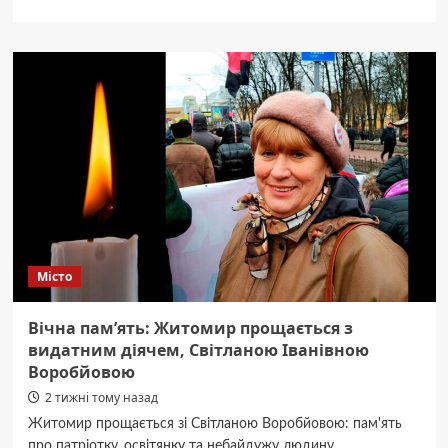
про
9
днів
у
лісі:
на
Житомирщині
поліція
знайшла
пенсіонерку
Місто
Вічна пам’ять: Житомир прощається з
видатним діячем, Світланою Іванівною
Воробйовою
2 тижні тому назад
Житомир прощається зі Світланою Воробйовою: пам'ять
про патріотку, освітянку та небайдужу людину