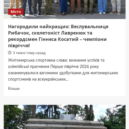
поширюється
в
Місто
мережі.
Нагородили найкращих: Веслувальниця
Рибачок, скелетоніст Лавренюк та
рекордсмен Гіннеса Косатий – чемпіони
півріччя!
3 тижні тому назад
Житомирська спортивна слава: визнання успіхів та
олімпійські прагнення Перше півріччя 2026 року
ознаменувалося вагомими здобутками для житомирських
спортсменів на всеукраїнських...
Докладніше
Більше
про
Нагородили
найкращих:
Веслувальниця
Рибачок,
скелетоніст
Лавренюк