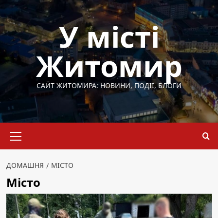
Перейти
до
У місті
вмісту
Житомир
САЙТ ЖИТОМИРА: НОВИНИ, ПОДІЇ, БЛОГИ
Основне
меню
ДОМАШНЯ
МІСТО
Місто