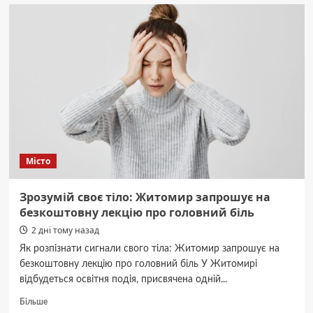
зброєю
з
авто
фонду:
гранати,
набої,
скиди
БпЛА
з
Житомира.
Місто
Зрозумій своє тіло: Житомир запрошує на
безкоштовну лекцію про головний біль
2 дні тому назад
Як розпізнати сигнали свого тіла: Житомир запрошує на
безкоштовну лекцію про головний біль У Житомирі
відбудеться освітня подія, присвячена одній...
Докладніше
Більше