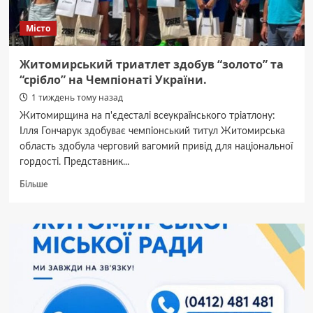
та
травми
Місто
чотирьох
у
ДТП.
Житомирський триатлет здобув “золото” та
“срібло” на Чемпіонаті України.
1 тиждень тому назад
Житомирщина на п'єдесталі всеукраїнського тріатлону:
Ілля Гончарук здобуває чемпіонський титул Житомирська
область здобула черговий вагомий привід для національної
гордості. Представник...
Докладніше
Більше
про
Житомирський
триатлет
здобув
“золото”
та
“срібло”
на
Чемпіонаті