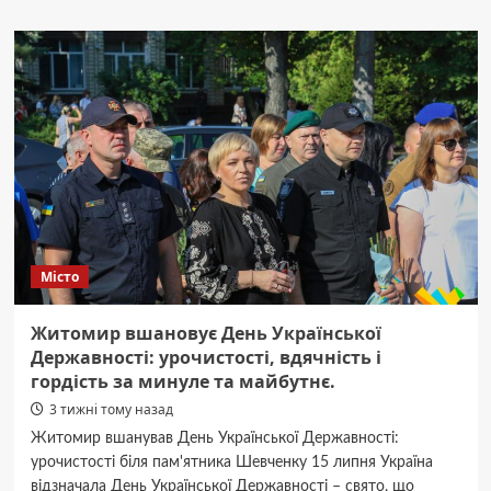
Екоінспекція:
20
мільйонів
гривень
збитків
і
тисячі
тонн
викидів
на
Житомирщині
від
обстрілів.
Місто
Житомир вшановує День Української
Державності: урочистості, вдячність і
гордість за минуле та майбутнє.
3 тижні тому назад
Житомир вшанував День Української Державності:
урочистості біля пам'ятника Шевченку 15 липня Україна
відзначала День Української Державності – свято, що