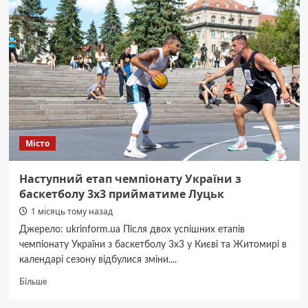
програли
«Університаті»
у
контрольному
матчі
Місто
Наступний етап чемпіонату України з
баскетболу 3х3 прийматиме Луцьк
1 місяць тому назад
Джерело: ukrinform.ua Після двох успішних етапів
чемпіонату України з баскетболу 3х3 у Києві та Житомирі в
календарі сезону відбулися зміни....
Докладніше
Більше
про
Наступний