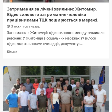
потягом.
Затримання за лічені хвилини: Житомир.
Відео силового затримання чоловіка
працівниками ТЦК поширюється в мережі.
3 тижні тому назад
Затримання в Житомирі: відео силового методу викликало
резонанс У Житомирі в соціальних мережах з’явилося
відео, яке, за словами очевидців, документує...
Докладніше
Більше
про
Затримання
за
лічені
хвилини:
Житомир.
Відео
силового
затримання
чоловіка
працівниками
ТЦК