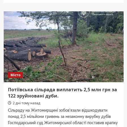
про
Зрозумій
своє
тіло:
Житомир
запрошує
на
безкоштовну
лекцію
про
головний
біль
Місто
Потіївська сільрада виплатить 2,5 млн грн за
122 зруйновані дуби.
2 дні тому назад
Сільраду на Житомирщині зобов'язали відшкодувати
понад 2,5 мільйони гривень за незаконну вирубку дубів
Господарський суд Житомирської області поставив крапку