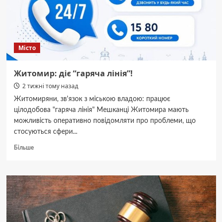
України.
Місто
Житомир: діє “гаряча лінія”!
2 тижні тому назад
Житомиряни, зв'язок з міською владою: працює
цілодобова "гаряча лінія" Мешканці Житомира мають
можливість оперативно повідомляти про проблеми, що
стосуються сфери...
Докладніше
Більше
про
Житомир:
діє
“гаряча
лінія”!