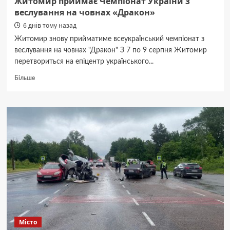
Житомир приймає Чемпіонат України з
веслування на човнах «Дракон»
6 днів тому назад
Житомир знову прийматиме всеукраїнський чемпіонат з
веслування на човнах "Дракон" З 7 по 9 серпня Житомир
перетвориться на епіцентр українського...
Докладніше
Більше
про
Житомир
приймає
Чемпіонат
України
з
веслування
на
човнах
«Дракон»
Місто