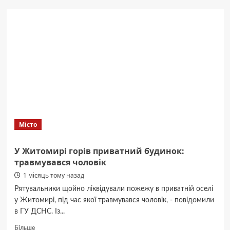
етап
чемпіонату
України
з
баскетболу
3х3
прийматиме
Луцьк
Місто
У Житомирі горів приватний будинок:
травмувався чоловік
1 місяць тому назад
Рятувальники щойно ліквідували пожежу в приватній оселі
у Житомирі, під час якої травмувався чоловік, - повідомили
в ГУ ДСНС. Із...
Докладніше
Більше