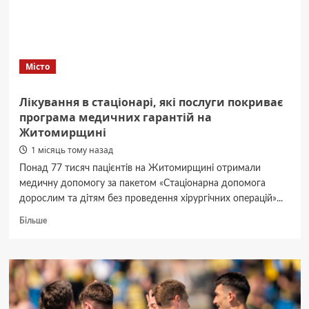
3х3
Місто
Лікування в стаціонарі, які послуги покриває
програма медичних гарантій на
Житомирщині
1 місяць тому назад
Понад 77 тисяч пацієнтів на Житомирщині отримали
медичну допомогу за пакетом «Стаціонарна допомога
дорослим та дітям без проведення хірургічних операцій»...
Докладніше
Більше
про
Лікування
в
стаціонарі,
які
послуги