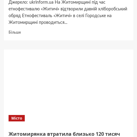
Джерело: ukrinform.ua На Житомирщині під час
етнофестивалю «Житичі» відтворили давній хліборобський
обряд Етнофестиваль «Житичі» в селі Городське на
Житомирщині проводиться...
Докладніше
Більше
про
«Зажинки»:
перші
зібрані
з
поля
колоски
відклали
на
різдвяний
дідух
Місто
Житомирянка втратила близько 120 тисяч