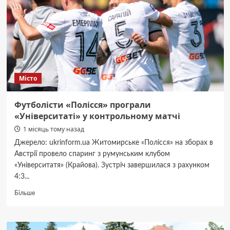
покриває
програма
медичних
гарантій
на
Житомирщині
Місто
Футболісти «Полісся» програли
«Університаті» у контрольному матчі
1 місяць тому назад
Джерело: ukrinform.ua Житомирське «Полісся» на зборах в
Австрії провело спаринг з румунським клубом
«Університатя» (Крайова). Зустріч завершилася з рахунком
4:3...
Докладніше
Більше
про
Футболісти
«Полісся»