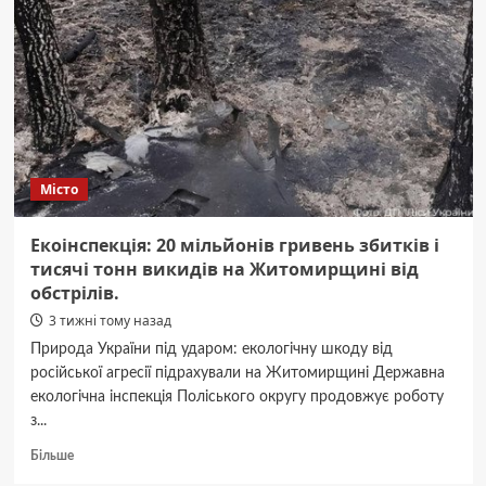
де
Шодуар
у
Житомирі
Місто
Екоінспекція: 20 мільйонів гривень збитків і
тисячі тонн викидів на Житомирщині від
обстрілів.
3 тижні тому назад
Природа України під ударом: екологічну шкоду від
російської агресії підрахували на Житомирщині Державна
екологічна інспекція Поліського округу продовжує роботу
з...
Докладніше
Більше
про