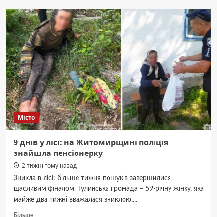
можливостей»
у
Житомирі:
турбота
про
себе
–
унікальний
простір
для
розвитку
й
Місто
натхнення.
9 днів у лісі: на Житомирщині поліція
знайшла пенсіонерку
2 тижні тому назад
Зникла в лісі: більше тижня пошуків завершилися
щасливим фіналом Пулинська громада – 59-річну жінку, яка
майже два тижні вважалася зниклою,...
Докладніше
Більше