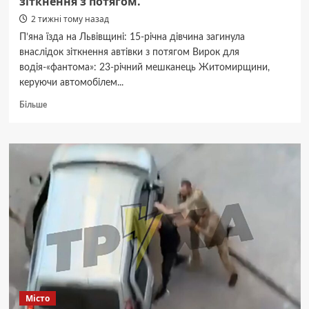
зіткнення з потягом.
2 тижні тому назад
П’яна їзда на Львівщині: 15-річна дівчина загинула
внаслідок зіткнення автівки з потягом Вирок для
водія-«фантома»: 23-річний мешканець Житомирщини,
керуючи автомобілем...
Докладніше
Більше
про
15-
річна
пасажирка
загинула:
водія
з
Житомирщини
засудили
до
10
років
за
зіткнення
Місто
з