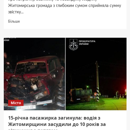
Житомирська громада з глибоким сумом сприйняла сумну
звістку...
Докладніше
Більше
про
Вічна
пам’ять:
Житомир
прощається
з
видатним
діячем,
Світланою
Іванівною
Воробйовою
Місто
15-річна пасажирка загинула: водія з
Житомирщини засудили до 10 років за