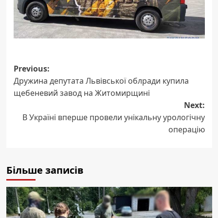
Post
Previous:
Дружина депутата Львівської облради купила
navigation
щебеневий завод на Житомирщині
Next:
В Україні вперше провели унікальну урологічну
операцію
Більше записів