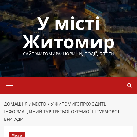
Перейти
до
У місті
вмісту
Житомир
САЙТ ЖИТОМИРА: НОВИНИ, ПОДІЇ, БЛОГИ
Основне
меню
ДОМАШНЯ
МІСТО
У ЖИТОМИРІ ПРОХОДИТЬ
ІНФОРМАЦІЙНИЙ ТУР ТРЕТЬОЇ ОКРЕМОЇ ШТУРМОВОЇ
БРИГАДИ
Місто