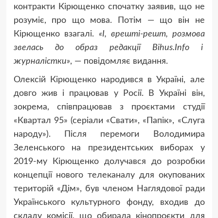
контракти Кірющенко спочатку заявив, що не
розуміє, про що мова. Потім — що він не
Кірющенко взагалі.
«І, врешті-решт, розмова
звелась до образ редакції Bihus.Info і
журналістки»
, — повідомляє видання.
Олексій Кірющенко народився в Україні, але
довго жив і працював у Росії. В Україні він,
зокрема, співпрацював з проєктами студії
«Квартал 95» (серіали «Свати», «Папік», «Слуга
народу»). Після перемоги Володимира
Зеленського на президентських виборах у
2019-му Кірющенко долучався до розробки
концепції нового телеканалу для окупованих
територій «Дім», був членом Наглядової ради
Українського культурного фонду, входив до
складу комісії, що обирала кінопроєкти для