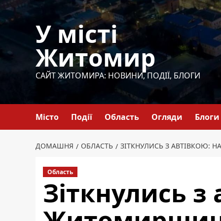
Перейти
до
У місті
вмісту
Житомир
САЙТ ЖИТОМИРА: НОВИНИ, ПОДІЇ, БЛОГИ
Місто
Події
Область
Огляди
Блоги
ДОМАШНЯ
ОБЛАСТЬ
ЗІТКНУЛИСЬ З АВТІВКОЮ: 
Область
Зіткнулись з 
Житомирщині 