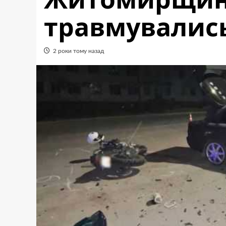
травмувались
2 роки тому назад