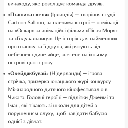
винаходу, яке розслідує команда друзів.
«Пташина скеля»
(Ірландія) — творіння студії
Cartoon Salloon, за плечима котрої — номінації
на «Оскар» за анімаційні фільми «Пісня Моря»
та «Годувальниця». Це історія для найменших
про пташку та її друзів, які рятують від
небезпек єдине яйце, знесене на їхньому
острові цього року.
«Окейдякбувай»
(Нідерланди) — ігрова
стрічка, призерка юнацького журі конкурсу
Міжнародного дитячого кінофестивалю в
Чикаґо. Головні героїні — підлітки Джеймі та
Іман, які тікають зі школи для дітей з
порушенням слуху, щоб навідати бабусю
однієї з дівчат.