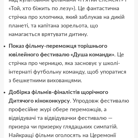
над культовими фільмами «Пʼятий елемент» і
«Той, хто біжить по лезу»). Це фантастична
стрічка про хлопчика, який заблукав на дикій
планеті, та капітана зорельота, що
намагається врятувати дитину.
Показ фільму-переможця торішнього
ювілейного фестивалю «Душа команди»
. Це
стрічка про черницю, яка засновує у школі-
інтернаті футбольну команду, щоб упоратися
з бешкетними вихованцями.
Добірка фільмів-фіналістів щорічного
Дитячого кіноконкурсу
. Упродовж фестивалю
професійне журі обере переможців, а
відвідувачі та відвідувачки фестивалю —
призера чи призерку глядацьких симпатій.
Найкращі фільми оголосять на Церемонії