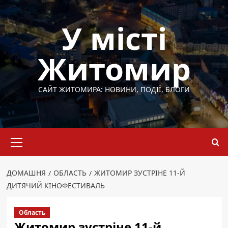
Перейти
до
У місті
вмісту
Житомир
САЙТ ЖИТОМИРА: НОВИНИ, ПОДІЇ, БЛОГИ
Основне
меню
ДОМАШНЯ
ОБЛАСТЬ
ЖИТОМИР ЗУСТРІНЕ 11-Й
ДИТЯЧИЙ КІНОФЕСТИВАЛЬ
Область
Житомир зустріне 11-й