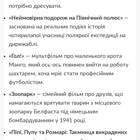
потрібно дресувати.
«Неймовірна подорож на Північний полюс»
—
заснована на реальних подіях історія
чотирилапої учасниці полярної експедиції на
дирижаблі.
«Гол!»
— мультфільм про маленького крота
Манго, який ось-ось повинен вийти на роботу
шахтарем, хоча мріє стати професійним
футболістом.
«Зоопарк»
— сімейний фільм про друзів, що
намагаються врятувати тварин з місцевого
зоопарку Белфаста під німецьким
бомбардуванням у 1941 році.
«Піпі, Пупу та Розмарі: Таємниця викрадених