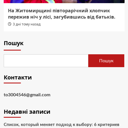
На Житомирщині півторарічний хлопчик
пережив ніч у лісі, загубившись від батьків.
3 дні тому назад
Пошук
Пошук
Контакти
to3004546@gmail.com
Недавні записи
Список, который меняет подход к выбору: 6 критериев