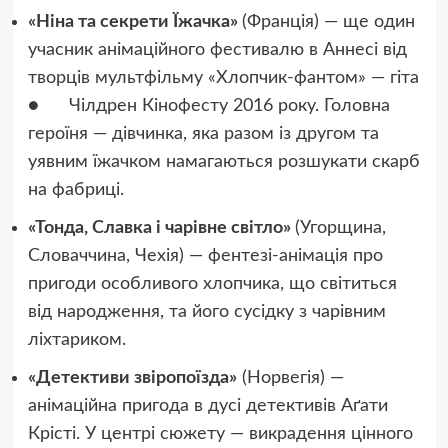
«Ніна та секрети Їжачка»
(Франція) — ще один
учасник анімаційного фестивалю в Аннесі від
творців мультфільму «Хлопчик-фантом» — гіта
● Чілдрен Кінофесту 2016 року. Головна
героїня — дівчинка, яка разом із другом та
уявним їжачком намагаються розшукати скарб
на фабриці.
«Тонда, Славка і чарівне світло»
(Угорщина,
Словаччина, Чехія) — фентезі-анімація про
пригоди особливого хлопчика, що світиться
від народження, та його сусідку з чарівним
ліхтариком.
«Детективи звіропоїзда»
(Норвегія) —
анімаційна пригода в дусі детективів Аґати
Крісті. У центрі сюжету — викрадення цінного