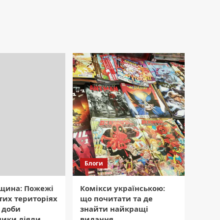
Блоги
ина: Пожежі
Комікси українською:
тих територіях
що почитати та де
 доби
знайти найкращі
ники діяли
видання