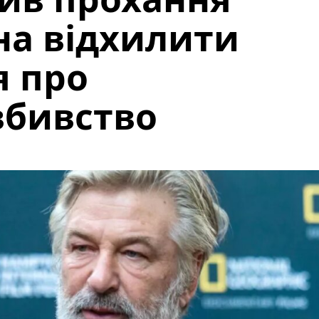
на відхилити
я про
вбивство