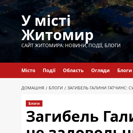
Перейти
до
У місті
вмісту
Житомир
САЙТ ЖИТОМИРА: НОВИНИ, ПОДІЇ, БЛОГИ
Місто
Події
Область
Огляди
Блоги
ДОМАШНЯ
БЛОГИ
ЗАГИБЕЛЬ ГАЛИНИ ГАТЧИНС: 
Блоги
Загибель Гал
не задовольн