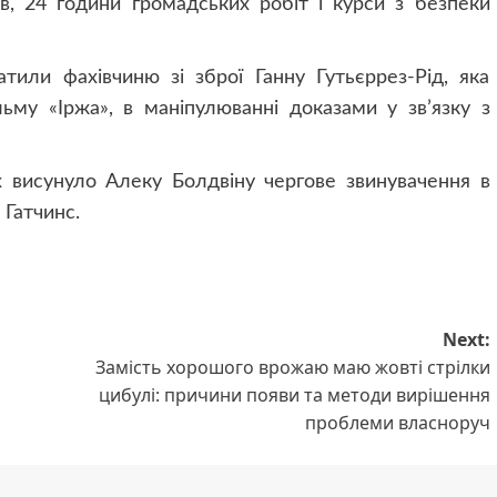
в, 24 години громадських робіт і курси з безпеки
тили фахівчиню зі зброї Ганну Гутьєррез-Рід, яка
ьму «Іржа», в маніпулюванні доказами у зв’язку з
х висунуло Алеку Болдвіну чергове звинувачення в
 Гатчинс.
Next:
Замість хорошого врожаю маю жовті стрілки
цибулі: причини появи та методи вирішення
проблеми власноруч