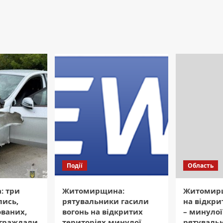
Події
Область
: три
Житомирщина:
Житомирщ
лись,
рятувальники гасили
на відкри
ваних,
вогонь на відкритих
– минулої
страждали
територіях минулої
рятуваль