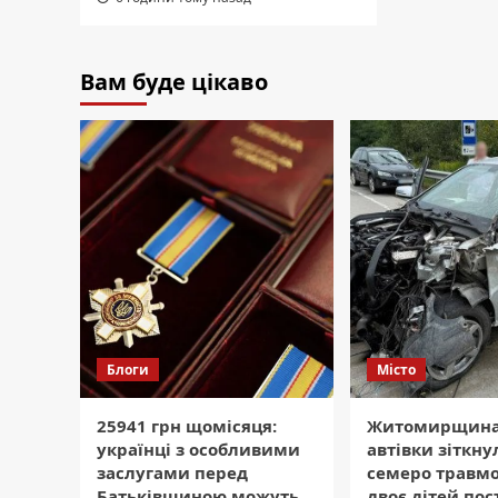
Вам буде цікаво
Блоги
Місто
25941 грн щомісяця:
Житомирщина
українці з особливими
автівки зіткну
заслугами перед
семеро травмо
Батьківщиною можуть
двоє дітей по