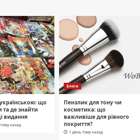
Блоги
 українською: що
Пензлик для тону чи
 та де знайти
косметика: що
і видання
важливіше для рівного
покриття?
 тому назад
1 день тому назад