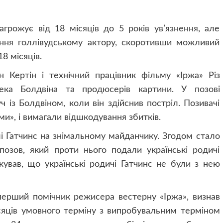
грожує від 18 місяців до 5 років ув’язнення, але
ння голлівудському актору, скоротивши можливий
8 місяців.
 Кертін і технічний працівник фільму «Іржа» Різ
ка Болдвіна та продюсерів картини. У позові
 із Болдвіном, коли він здійснив постріл. Позивачі
ми», і вимагали відшкодування збитків.
лі Гатчинс на знімальному майданчику. Згодом стало
позов, який проти нього подали українські родичі
жував, що українські родичі Гатчинс не були з нею
перший помічник режисера вестерну «Іржа», визнав
сяців умовного терміну з випробувальним терміном