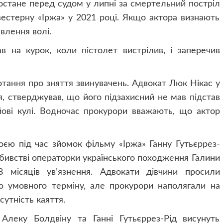
остане перед судом у липні за смертельний постріл
вестерну «Іржа» у 2021 році. Якщо актора визнають
влення волі.
в на курок, коли пістолет вистрілив, і заперечив
тання про зняття звинувачень. Адвокат Люк Нікас у
, стверджував, що його підзахисний не мав підстав
йові кулі. Водночас прокурори вважають, що актор
єю під час зйомок фільму «Іржа» Ганну Гутьєррез-
бивстві операторки українського походження Галини
 місяців ув’язнення. Адвокати дівчини просили
ю умовного терміну, але прокурори наполягали на
сутність каяття.
Алеку Болдвіну та Ганні Гутьєррез-Рід висунуть