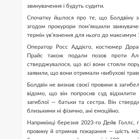
звинувачення і будуть судити.
Спочатку йшлося про те, що Болдвіну за
згодом прокурори пом’якшили звинуваче
термін ув’язнення для нього до максимум 1
Оператор Росс Аддієго, костюмер Доран
Прайс також подали позов проти Але
стверджувалося, що всі вони стояли поруч
заявили, що вони отримали «вибухові трав
Болдвін не визнав своєї провини в загибе
відомо, що він попросив суд відхилити 
загиблої — батьки та сестра. Він стверд
близькими ні фізично, ані емоційно.
Наприкінці березня 2023-го Дейв Голлс, 
провину й отримав покарання — шість мі