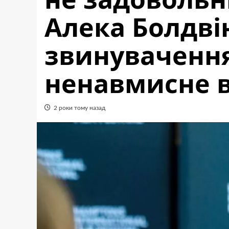
Алека Болдві
звинуваченн
ненавмисне 
2 роки тому назад