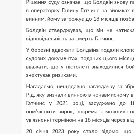
Рішення суду означає, що Болдвін знову п
в операторку Галину Гатчинс на зйомках 
винним, йому загрожує до 18 місяців позба
Болдвін стверджував, що він не натиска
відповідальність за смерть Гатчинс.
У березні адвокати Болдвіна подали клопо
судових документах, поданих цього місяця
вважати, що у пістолеті знаходилися бо
знехтував ризиками.
Нагадаємо, нещодавно наглядачку за збро
Рід, яку визнали винною в ненавмисному в
Гатчинс у 2021 році, засуджено до 18
пом’якшити вирок, зокрема з можливіст
ув’язненні терміном на 18 місяців через від
20 січня 2023 року стало відомо, що 