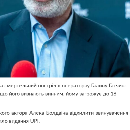
за смертельний постріл в операторку Галину Гатчинс
Якщо його визнають винним, йому загрожує до 18
ого актора Алека Болдвіна відхилити звинувачення
ило видання UPI.