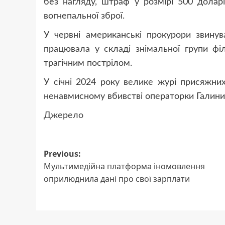
без нагляду, штраф у розмірі 500 доларі
вогнепальної зброї.
У червні американські прокурори звинува
працювала у складі знімальної групи філ
трагічним пострілом.
У січні 2024 року велике журі присяжни
ненавмисному вбивстві операторки Галини
Джерело
Post
Previous:
Мультимедійна платформа іномовлення
navigation
оприлюднила дані про свої зарплати