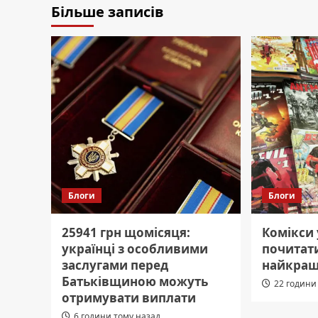
Більше записів
Блоги
Блоги
25941 грн щомісяця:
Комікси
українці з особливими
почитати
заслугами перед
найкращ
Батьківщиною можуть
22 години
отримувати виплати
6 години тому назад