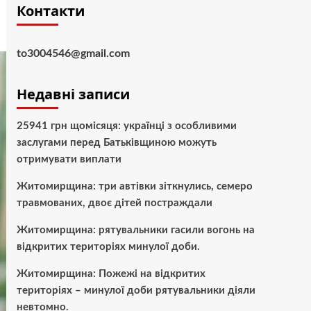
Контакти
to3004546@gmail.com
Недавні записи
25941 грн щомісяця: українці з особливими
заслугами перед Батьківщиною можуть
отримувати виплати
Житомирщина: три автівки зіткнулись, семеро
травмованих, двоє дітей постраждали
Житомирщина: рятувальники гасили вогонь на
відкритих територіях минулої доби.
Житомирщина: Пожежі на відкритих
територіях – минулої доби рятувальники діяли
невтомно.