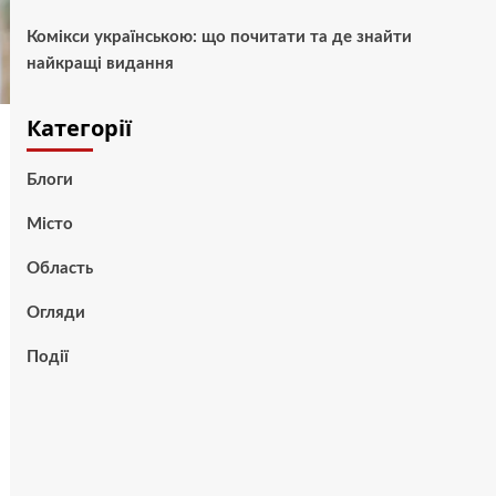
Комікси українською: що почитати та де знайти
найкращі видання
Категорії
Блоги
Місто
Область
Огляди
Події