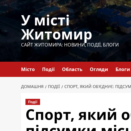
Перейти
до
У місті
вмісту
Житомир
САЙТ ЖИТОМИРА: НОВИНИ, ПОДІЇ, БЛОГИ
Місто
Події
Область
Огляди
Блоги
ДОМАШНЯ
ПОДІЇ
СПОРТ, ЯКИЙ ОБ’ЄДНУЄ: ПІДСУ
Події
Спорт, який о
підсумки міс