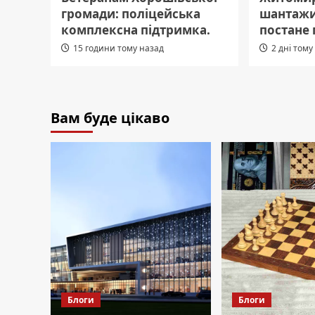
громади: поліцейська
шантажис
комплексна підтримка.
постане
15 години тому назад
2 дні тому
Вам буде цікаво
Блоги
Блоги