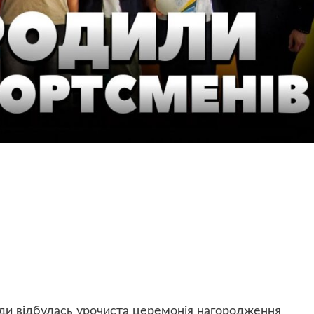
ради відбулась урочиста церемонія нагородження