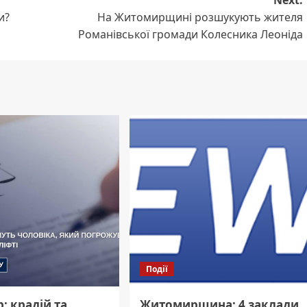
Next:
и?
На Житомирщині розшукують жителя
Романівської громади Колесника Леоніда
Події
: крадій та
Житомирщина: 4 заклади