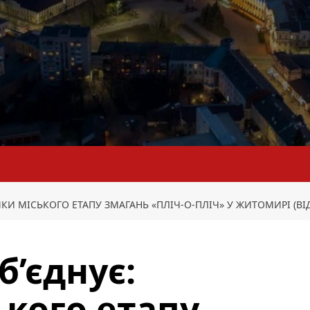
МКИ МІСЬКОГО ЕТАПУ ЗМАГАНЬ «ПЛІЧ-О-ПЛІЧ» У ЖИТОМИРІ (ВІ
б’єднує:
ького етапу