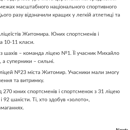
у межах масштабного національного спортивного
 Цього разу відзначили кращих у легкій атлетиці та
ліцеїстів Житомира. Юних спортсменів і
а 10-11 класи.
з шахів – команда ліцею №1. Її учасник Михайло
 а суперники – сильні.
 ліцей №23 міста Житомир. Учасники мали змогу
лення та витримку.
д 270 юних спортсменів і спортсменок з 31 ліцею
92 шахісти. Ті, хто здобув «золото»,
маганнях.