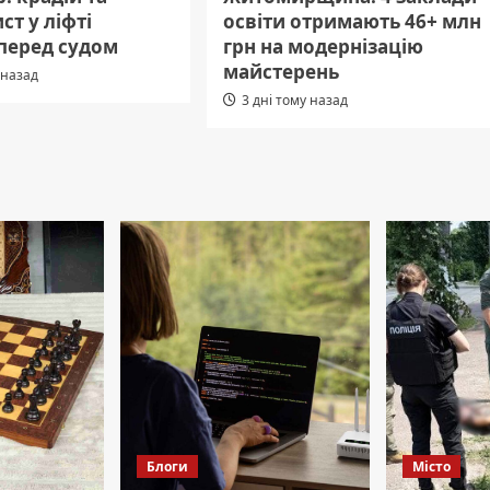
т у ліфті
освіти отримають 46+ млн
 перед судом
грн на модернізацію
майстерень
 назад
3 дні тому назад
Блоги
Місто