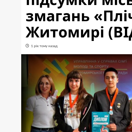
змагань «Пліч
Житомирі (ВІ
1 рік тому назад