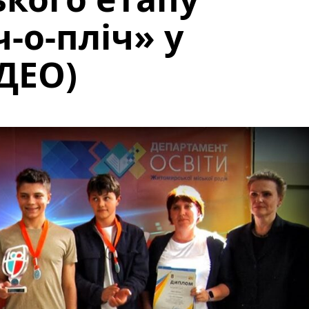
-о-пліч» у
ДЕО)