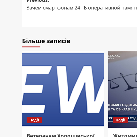
Post
Previous:
Зачем смартфонам 24 ГБ оперативной памят
navigation
Більше записів
Події
Події
Ветеранам Хорошівської
Житомир