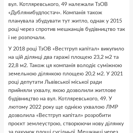
вул. Котляревського, 49 належали ТзОВ
«Дублянибудпостач». Компанія також
планувала збудувати тут житло, однак у 2015
році через спротив мешканців будівництво так
і не розпочали.
У 2018 році ТзОВ «Вестгруп капітал» викупило
на цій ділянці два гаражі площею 23,2 м2 та
22,8 м2. Також ця компанія володіє суміжною
земельною ділянкою площею 20,2 м2. У 2021
році депутати Львівської міської ради
прийняли ухвалу, якою дозволили житлове
будівництво на вул. Котляревського, 49. У
лютому 2022 року ще однією ухвалою ЛМР
дозволила «Вестгруп капітал» розробити
проєкт землеустрою, створюючи нову ділянку
за рахунок площі сусідньої. Мешканці через