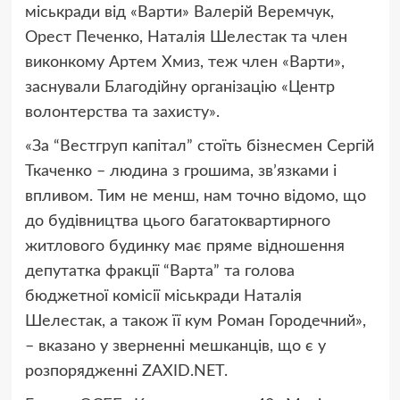
міськради від «Варти» Валерій Веремчук,
Орест Печенко, Наталія Шелестак та член
виконкому Артем Хмиз, теж член «Варти»,
заснували Благодійну організацію «Центр
волонтерства та захисту».
«За “Вестгруп капітал” стоїть бізнесмен Сергій
Ткаченко – людина з грошима, звʼязками і
впливом. Тим не менш, нам точно відомо, що
до будівництва цього багатоквартирного
житлового будинку має пряме відношення
депутатка фракції “Варта” та голова
бюджетної комісії міськради Наталія
Шелестак, а також її кум Роман Городечний»,
– вказано у зверненні мешканців, що є у
розпорядженні ZAXID.NET.