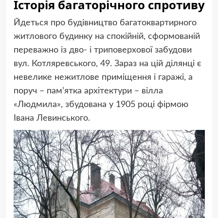
Історія багаторічного спротиву
Йдеться про будівництво багатоквартирного
житлового будинку на спокійній, сформованій
переважно із дво- і триповерхової забудови
вул. Котляревського, 49. Зараз на цій ділянці є
невелике нежитлове приміщення і гаражі, а
поруч – памʼятка архітектури – вілла
«Людмила», збудована у 1905 році фірмою
Івана Левинського.