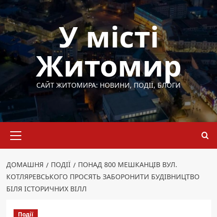
Перейти
до
У місті
вмісту
Житомир
САЙТ ЖИТОМИРА: НОВИНИ, ПОДІЇ, БЛОГИ
Основне
меню
ДОМАШНЯ
ПОДІЇ
ПОНАД 800 МЕШКАНЦІВ ВУЛ.
КОТЛЯРЕВСЬКОГО ПРОСЯТЬ ЗАБОРОНИТИ БУДІВНИЦТВО
БІЛЯ ІСТОРИЧНИХ ВІЛЛ
Події