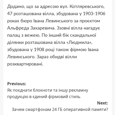
Додамо, що за адресою вул. Котляревського,
47 розташована вілла, збудована у 1903-1906
роках бюро Івана Левинського за проєктом
Альфреда Захаревича. Ззовні вілла нагадує
палац з вежею. По інший бік скандальної
ділянки розташована вілла «Людмила»,
збудована у 1908 році також фірмою Івана
Левинського. Зараз обидві вілли
розквартировані.
Post
Previous:
Як поєднати блокноти та іншу рекламну
navigation
продукцію в єдиний фірмовий стиль
Next:
Зачем смартфонам 24 ГБ оперативной памяти?