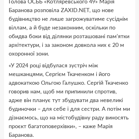
Голова ОСББ «Котляревського 49» Марія
Баранова розповіла ZAXID.NET, що нове
будівництво не лише загрожуватиме сусіднім
віллам, а й буде незаконним, оскільки по
обидва боки від ділянки розташовані памʼятки
архітектури, і за законом довкола них є 20 м
охоронної зони.
«У 2024 році відбулася зустріч між
мешканцями, Сергієм Ткаченком і його
адвокаткою Ольгою Галушко. Сергій Ткаченко
говорив нам, щоб ми припинили спротив,
адже він планує тут збудувати два невеликі
будиночки – для себе і для сестри. А потім ми
дізнаємось, що на містобудівну раду виносять
проєкт багатоповерхівки», – каже Марія
Баранова.