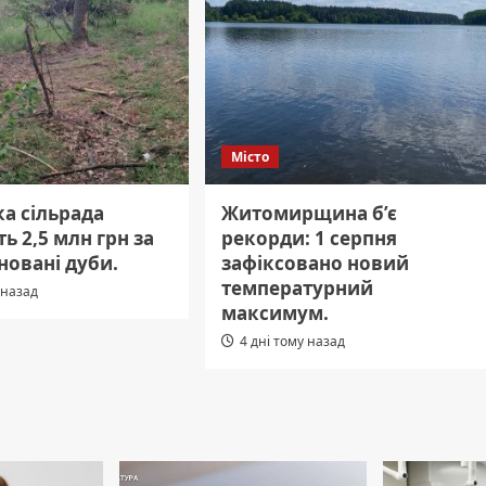
Місто
ка сільрада
Житомирщина б’є
ь 2,5 млн грн за
рекорди: 1 серпня
новані дуби.
зафіксовано новий
температурний
 назад
максимум.
4 дні тому назад