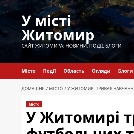
Перейти
до
У місті
вмісту
Житомир
САЙТ ЖИТОМИРА: НОВИНИ, ПОДІЇ, БЛОГИ
Місто
Події
Область
Огляди
Блоги
ДОМАШНЯ
МІСТО
У ЖИТОМИРІ ТРИВАЄ НАВЧАНН
Місто
У Житомирі т
футбольних т