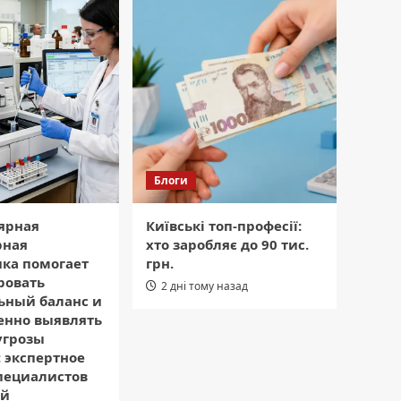
Блоги
ярная
Київські топ-професії:
рная
хто заробляє до 90 тис.
ика помогает
грн.
ровать
2 дні тому назад
ьный баланс и
енно выявлять
угрозы
 экспертное
пециалистов
ой