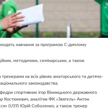
роходять навчання за програмою С-диплому
ційних, методичних, семінарських, а також
 тренерами на всіх рівнях аматорського та дитячо-
аціонального законодавства.
афедри спортивних ігор Вінницького державного
ор Костюкевич, аналітик ФК «Звягель» Антон
сся» (U19) Юрій Соболенко, а також тренер