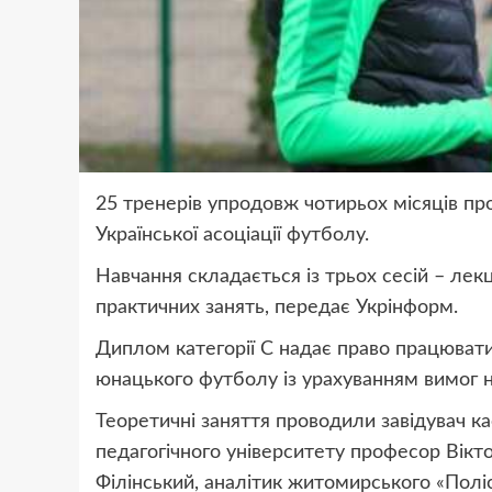
25 тренерів упродовж чотирьох місяців п
Української асоціації футболу.
Навчання складається із трьох сесій – лек
практичних занять, передає Укрінформ.
Диплом категорії С надає право працювати
юнацького футболу із урахуванням вимог н
Теоретичні заняття проводили завідувач к
педагогічного університету професор Вікт
Філінський, аналітик житомирського «Полі