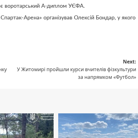
має воротарський А-диплом УЄФА.
 «Спартак-Арена» організував Олексій Бондар, у якого
Next:
нку
У Житомирі пройшли курси вчителів фізкультури
за напрямком «Футбол»