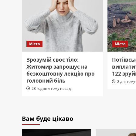
Місто
Місто
Зрозумій своє тіло:
Потіївсь
Житомир запрошує на
виплатит
безкоштовну лекцію про
122 зруй
головний біль
2 дні тому
23 години тому назад
Вам буде цікаво