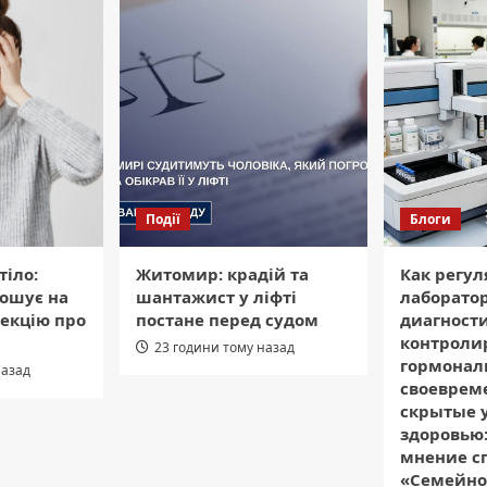
Події
Блоги
тіло:
Житомир: крадій та
Как регул
ошує на
шантажист у ліфті
лаборато
екцію про
постане перед судом
диагност
контроли
23 години тому назад
гормонал
назад
своеврем
скрытые 
здоровью:
мнение с
«Семейн