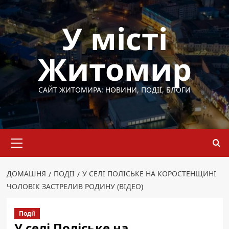
Перейти
до
У місті
вмісту
Житомир
САЙТ ЖИТОМИРА: НОВИНИ, ПОДІЇ, БЛОГИ
Основне
меню
ДОМАШНЯ
ПОДІЇ
У СЕЛІ ПОЛІСЬКЕ НА КОРОСТЕНЩИНІ
ЧОЛОВІК ЗАСТРЕЛИВ РОДИНУ (ВІДЕО)
Події
У селі Поліське на