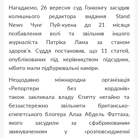
Нагадаємо, 26 вересня суд Гонконгу засудив
колишнього редактора видання Stand
News Чунг Пуй-куена до 21 місяця
позбавлення волі та звільнив іншого
журналіста Патріка Лама за станом
здоров’я. Суддя постановив, що 11 статей,
опублікованих під керівництвом підсудних,
нібито мали підбурювальні наміри.
Нещодавно міжнародна організація
«Репортери без кордонів»
також закликала владу Єгипту негайно та
беззастережно звільнити британсько-
єгипетського блогера Алаа Абдель Фаттаха,
якого засудили за сфабрикованим
звинуваченням у «розповсюдженні