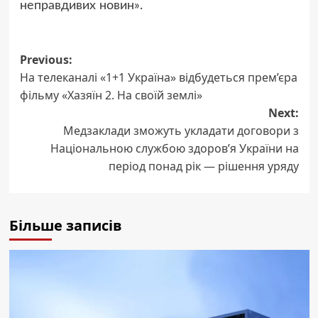
неправдивих новин».
Post
Previous:
На телеканалі «1+1 Україна» відбудеться прем’єра
navigation
фільму «Хазяїн 2. На своїй землі»
Next:
Медзаклади зможуть укладати договори з
Національною службою здоровʼя України на
період понад рік — рішення уряду
Більше записів