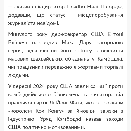
— сказав співдиректор Licadho Налі Пілордж,
додавши, що статус і місцеперебування
журналіста невідомі.
Минулого року держсекретар США Ентоні
Блінкен нагородив Маха Дару нагородою
героя, відзначивши його роботу з викриття
масових шахрайських об’єднань у Камбоджі,
чиї працівники переважно є жертвами торгівлі
людьми.
У вересні 2024 року США ввели санкції проти
камбоджійського бізнесмена та сенатора від
правлячої партії Лі Йонг Фата, якого прозвали
«королем Кох Конгу» за ймовірні зв’язки з
індустрією. Уряд Камбоджі назвав заходи
США політично мотивованими.