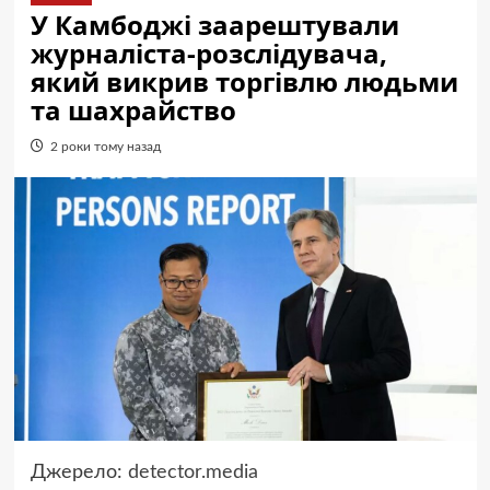
У Камбоджі заарештували
журналіста-розслідувача,
який викрив торгівлю людьми
та шахрайство
2 роки тому назад
Джерело:
detector.media