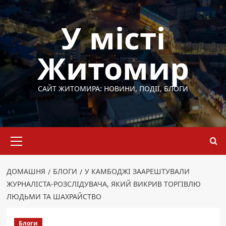
Перейти
до
У місті
вмісту
Житомир
САЙТ ЖИТОМИРА: НОВИНИ, ПОДІЇ, БЛОГИ
Основне
меню
ДОМАШНЯ
БЛОГИ
У КАМБОДЖІ ЗААРЕШТУВАЛИ
ЖУРНАЛІСТА-РОЗСЛІДУВАЧА, ЯКИЙ ВИКРИВ ТОРГІВЛЮ
ЛЮДЬМИ ТА ШАХРАЙСТВО
Блоги