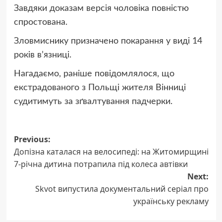
Завдяки доказам версія чоловіка повністю
спростована.
Зловмиснику призначено покарання у виді 14
років вʼязниці.
Нагадаємо, раніше повідомлялося, що
екстрадованого з Польщі жителя Вінниці
судитимуть за зґвалтування падчерки.
Post
Previous:
Допізна каталася на велосипеді: на Житомирщині
navigation
7-річна дитина потрапила під колеса автівки
Next:
Skvot випустила документальний серіал про
українську рекламу