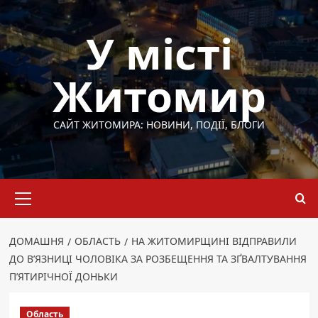
Перейти
до
У місті
вмісту
Житомир
САЙТ ЖИТОМИРА: НОВИНИ, ПОДІЇ, БЛОГИ
Основне
меню
ДОМАШНЯ
ОБЛАСТЬ
НА ЖИТОМИРЩИНІ ВІДПРАВИЛИ
ДО В’ЯЗНИЦІ ЧОЛОВІКА ЗА РОЗБЕЩЕННЯ ТА ЗҐВАЛТУВАННЯ
П’ЯТИРІЧНОЇ ДОНЬКИ
Область