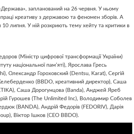
 «Держава», запланований на 26 червня. У ньому
впраці креативу з державою та феномен зборів. А
я 10 липня. У ній розкриють тему хейту та критики в
доров (Міністр цифрової трансформації України)
туту національної пам’яті), Ярослава Гресь
i), Олександр Гороховский (Dentsu, Karat), Сергій
Келеберденко (BBDO, креативний директор), Саша
KTIKA), Саша Дорогунцова (Banda), Анджей Яреб
горій Гурошев (The Unlimited Inc), Володимир Соболев
Сердюк (BANDA), Андрій Федорів (FEDORIV), Дарія
oup), Віктор Ішков (CEO BBDO).