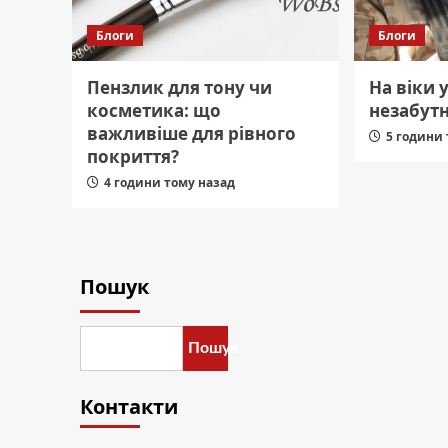
Блоги
Блоги
Пензлик для тону чи
На віки 
косметика: що
незабутн
важливіше для рівного
5 години
покриття?
4 години тому назад
Пошук
Пошук
Контакти