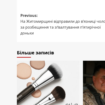
Post
Previous:
На Житомирщині відправили до в’язниці чоло
navigation
за розбещення та зґвалтування п’ятирічної
доньки
Більше записів