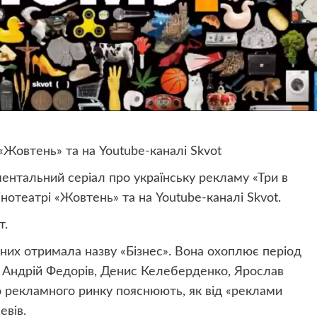
 «Жовтень» та на Youtube-каналі Skvot
ентальний серіал про українську рекламу «Три в
інотеатрі «Жовтень» та на Youtube-каналі Skvot.
т.
 них отримала назву «Бізнес». Вона охоплює період
ді Андрій Федорів, Денис Келеберденко, Ярослав
го рекламного ринку пояснюють, як від «реклами
евів.