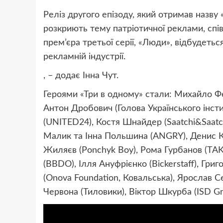
Реліз другого епізоду, який отримав назву
розкриють тему патріотичної реклами, спі
прем’єра третьої серії, «Люди», відбудетьс
рекламній індустрії.
, – додає Інна Чут.
Героями «Три в одному» стали: Михайло Фе
Антон Дробович (Голова Українського інсти
(UNITED24), Костя Шнайдер (Saatchi&Saatch
Малик та Інна Польшина (ANGRY), Денис 
Жиляєв (Ponchyk Boy), Рома Гурбанов (TA
(BBDO), Ілля Ануфрієнко (Bickerstaff), Гри
(Onova Foundation, Ковальська), Ярослав 
Червона (Тиловики), Віктор Шкурба (ISD Gr