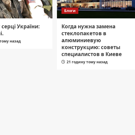
Блоги
у серці України:
Когда нужна замена
і.
стеклопакетов в
алюминиевую
 тому назад
конструкцию: советы
специалистов в Киеве
21 годину тому назад