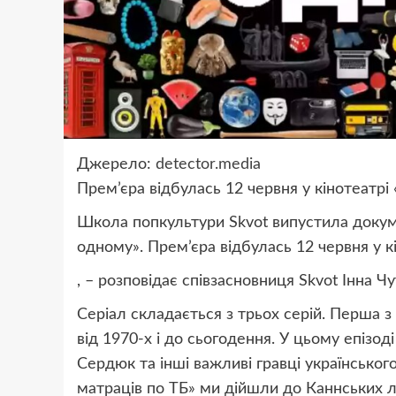
Джерело:
detector.media
Прем’єра відбулась 12 червня у кінотеатрі
Школа попкультури Skvot випустила докум
одному». Прем’єра відбулась 12 червня у к
, – розповідає співзасновниця Skvot Інна Чу
Серіал складається з трьох серій. Перша з
від 1970-х і до сьогодення. У цьому епізо
Сердюк та інші важливі гравці українсько
матраців по ТБ» ми дійшли до Каннських л