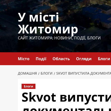
Перейти
до
У місті
вмісту
Житомир
САЙТ ЖИТОМИРА: НОВИНИ, ПОДІЇ, БЛОГИ
Місто
Події
Область
Огляди
Блоги
ДОМАШНЯ
БЛОГИ
SKVOT ВИПУСТИЛА ДОКУМЕНТА
Блоги
Skvot випуст
документальн