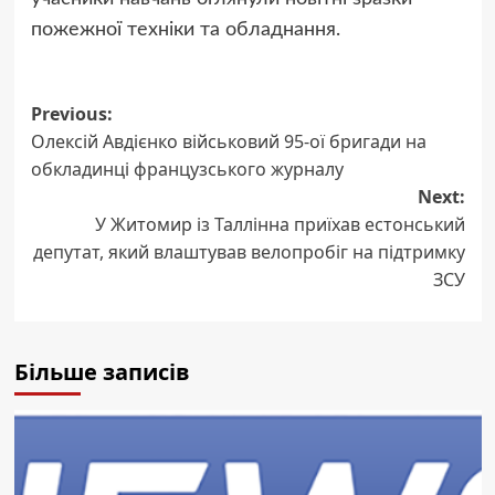
пожежної техніки та обладнання.
Post
Previous:
Олексій Авдієнко військовий 95-ої бригади на
navigation
обкладинці французського журналу
Next:
У Житомир із Таллінна приїхав естонський
депутат, який влаштував велопробіг на підтримку
ЗСУ
Більше записів