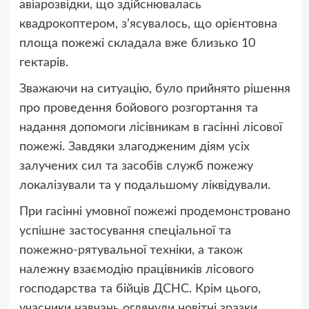
авіарозвідки, що здійснювалась
квадрокоптером, з’ясувалось, що орієнтовна
площа пожежі складала вже близько 10
гектарів.
Зважаючи на ситуацію, було прийнято рішення
про проведення бойового розгортання та
надання допомоги лісівникам в гасінні лісової
пожежі. Завдяки злагодженим діям усіх
залучених сил та засобів служб пожежу
локалізували та у подальшому ліквідували.
При гасінні умовної пожежі продемонстровано
успішне застосування спеціальної та
пожежно-рятувальної техніки, а також
належну взаємодію працівників лісового
господарства та бійців ДСНС. Крім цього,
учасники навчань оглянули новітні зразки