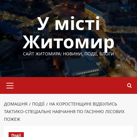
Перейти
до
У місті
вмісту
Житомир
САЙТ ЖИТОМИРА: НОВИНИ, ПОДІЇ, БЛОГИ
Основне
меню
ДОМАШНЯ
ПОДІЇ
НА КОРОСТЕНЩИНІ ВІДБУЛИСЬ
ТАКТИКО-СПЕЦІАЛЬНІ НАВЧАННЯ ПО ГАСІННЮ ЛІСОВИХ
ПОЖЕЖ
Події