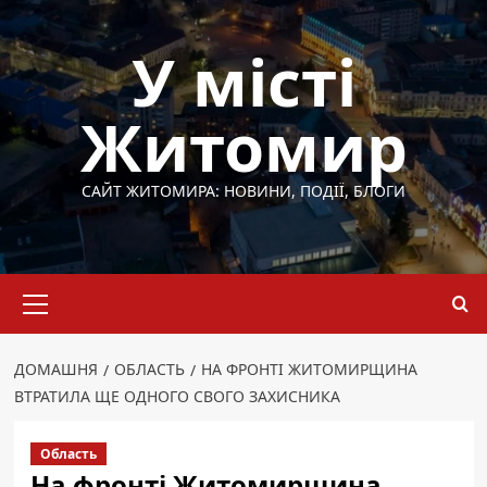
Перейти
до
У місті
вмісту
Житомир
САЙТ ЖИТОМИРА: НОВИНИ, ПОДІЇ, БЛОГИ
Основне
меню
ДОМАШНЯ
ОБЛАСТЬ
НА ФРОНТІ ЖИТОМИРЩИНА
ВТРАТИЛА ЩЕ ОДНОГО СВОГО ЗАХИСНИКА
Область
На фронті Житомирщина