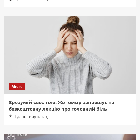
Місто
Зрозумій своє тіло: Житомир запрошує на
безкоштовну лекцію про головний біль
1 день тому назад