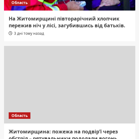
Область
На Житомирщині півторарічний хлопчик
пережив ніч у лісі, загубившись від батьків.
3 дні тому назад
Область
Житомирщина: пожежа на подвір’ї через
обстріл – рятувальники подолали вогонь.