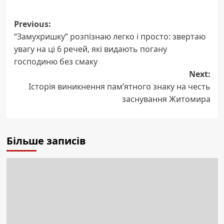
Post
Previous:
“Замухришку” розпізнаю легко і просто: звертаю
navigation
увагу на ці 6 речей, які видають погану
господиню без смаку
Next:
Історія виникнення памʼятного знаку на честь
заснування Житомира
Більше записів