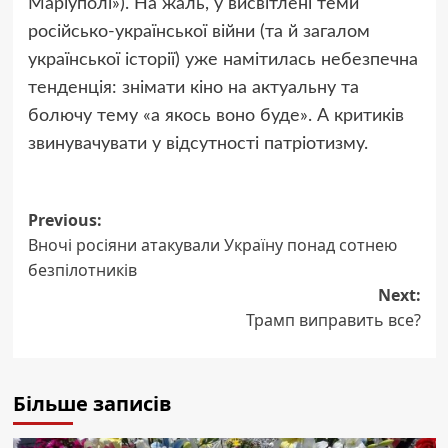
Маріуполі»). На жаль, у висвітлені теми
російсько-української війни (та й загалом
української історії) уже намітилась небезпечна
тенденція: знімати кіно на актуальну та
болючу тему «а якось воно буде». А критиків
звинувачувати у відсутності патріотизму.
Post
Previous:
Вночі росіяни атакували Україну понад сотнею
navigation
безпілотників
Next:
Трамп виправить все?
Більше записів