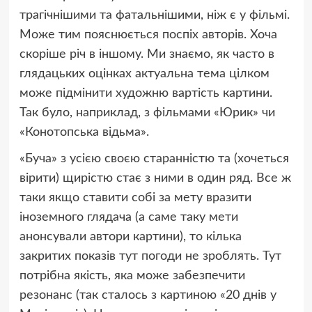
трагічнішими та фатальнішими, ніж є у фільмі.
Може тим пояснюється поспіх авторів. Хоча
скоріше річ в іншому. Ми знаємо, як часто в
глядацьких оцінках актуальна тема цілком
може підмінити художню вартість картини.
Так було, наприклад, з фільмами «Юрик» чи
«Конотопська відьма».
«Буча» з усією своєю старанністю та (хочеться
вірити) щирістю стає з ними в один ряд. Все ж
таки якщо ставити собі за мету вразити
іноземного глядача (а саме таку мети
анонсували автори картини), то кілька
закритих показів тут погоди не зроблять. Тут
потрібна якість, яка може забезпечити
резонанс (так сталось з картиною «20 днів у