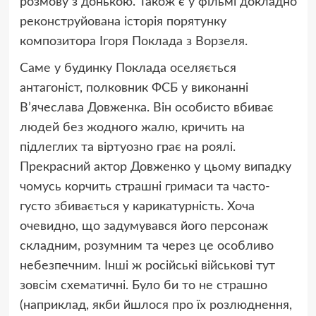
розмову з донькою. Також є у фільмі докладно
реконструйована історія порятунку
композитора Ігоря Поклада з Ворзеля.
Саме у будинку Поклада оселяється
антагоніст, полковник ФСБ у виконанні
В’ячеслава Довженка. Він особисто вбиває
людей без жодного жалю, кричить на
підлеглих та віртуозно грає на роялі.
Прекрасний актор Довженко у цьому випадку
чомусь корчить страшні гримаси та часто-
густо збивається у карикатурність. Хоча
очевидно, що задумувався його персонаж
складним, розумним та через це особливо
небезпечним. Інші ж російські військові тут
зовсім схематичні. Було би то не страшно
(наприклад, якби йшлося про їх розлюднення,