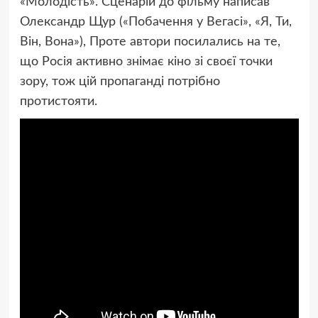
«Молодість». Сценарій до фільму написав
Олександр Щур («Побачення у Вегасі», «Я, Ти,
Він, Вона»), Проте автори посилались на те,
що Росія активно знімає кіно зі своєї точки
зору, тож цій пропаганді потрібно
протистояти.