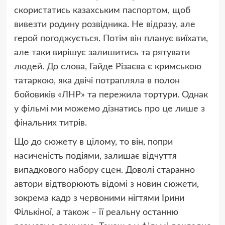
скористатись казахським паспортом, щоб
вивезти родину розвідника. Не відразу, але
герой погоджується. Потім він планує виїхати,
але таки вирішує залишитись та рятувати
людей. До слова, Гайде Різаєва є кримською
татаркою, яка двічі потрапляла в полон
бойовиків «ЛНР» та пережила тортури. Однак
у фільмі ми можемо дізнатись про це лише з
фінальних титрів.
Що до сюжету в цілому, то він, попри
насиченість подіями, залишає відчуття
випадкового набору сцен. Доволі старанно
автори відтворюють відомі з новин сюжети,
зокрема кадр з червоними нігтями Ірини
Фількіної, а також – її реальну останню