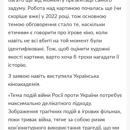
багато ще від моменту презентації самого
задуму. Робота над картиною почалась ще (чи
скоріше вже) у 2022 році, тож основною
темою обговорення стало те, наскільки
етичним є говорити про ігрове кіно, коли
навіть не всі вбиті на той момент були
ідентифіковані. Тож, щоб оцінити художні
якості картини, варто хоча б трохи нагадати її
історію.
З заявою навіть виступила Українська
кіноакадемія.
«Тема подій війни Росії проти України потребує
максимально делікатного підходу.
Зображення трагічних подій в ігрових фільмах,
поки триває війна, тягне за собою ризик
кон’юнктурного використання трагедії, що ми