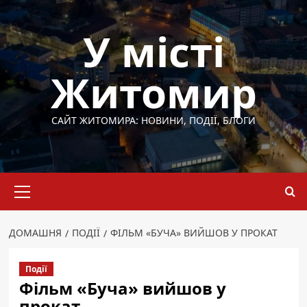
Перейти
до
У місті
вмісту
Житомир
САЙТ ЖИТОМИРА: НОВИНИ, ПОДІЇ, БЛОГИ
Основне
меню
ДОМАШНЯ
ПОДІЇ
ФІЛЬМ «БУЧА» ВИЙШОВ У ПРОКАТ
Події
Фільм «Буча» вийшов у
прокат