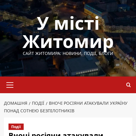
Перейти
до
У місті
вмісту
Житомир
САЙТ ЖИТОМИРА: НОВИНИ, ПОДІЇ, БЛОГИ
Основне
меню
ДОМАШНЯ
ПОДІЇ
ВНОЧІ РОСІЯНИ АТАКУВАЛИ УКРАЇНУ
ПОНАД СОТНЕЮ БЕЗПІЛОТНИКІВ
Події
Вночі росіяни атакували