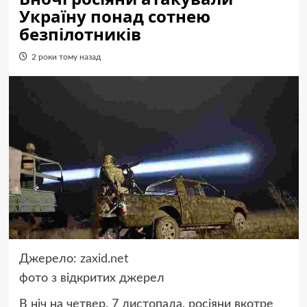
Україну понад сотнею
безпілотників
2 роки тому назад
Джерело:
zaxid.net
фото
з відкритих джерел
В ніч на четвер, 7 листопада, росіяни вкотре