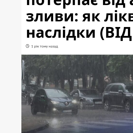
зливи: як лі
наслідки (ВІД
1 рік тому назад