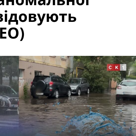
квідовують
ЕО)