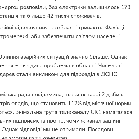
нерго» розповіли, без електрики залишилось 173
танція та більше 42 тисяч споживачів.
рійні відключення по області тривають. Фахівці
ромережі, аби забезпечити світлом населені
20 липня аварійних ситуацій значно більше. Однак
лення – не єдина проблема в області. Чисельні
я дерев стали викликом для підрозділів ДСНС
іська рада повідомила, що за останні 2 доби в
рів опадів, що становить 112% від місячної норми.
ються. Знімальна група телеканалу СК1 намагалася
льних підприємств про те, чому ж каналізаційні
Однак відповіді ми не отримали. Посадовці
 не змогли дати коментар.