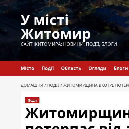
Перейти
до
У місті
вмісту
Житомир
САЙТ ЖИТОМИРА: НОВИНИ, ПОДІЇ, БЛОГИ
Місто
Події
Область
Огляди
Блоги
ДОМАШНЯ
ПОДІЇ
ЖИТОМИРЩИНА ВКОТРЕ ПОТЕРПА
Події
Житомирщин
потерпає від