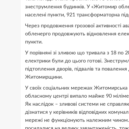
знеструмлення будинків. У «Житомир обле
населені пункти, 921 трансформаторна підс
Через продовження грозової активності ава
обленерго продовжують відновлення елект
пункти.
У порівняні зі зливою що тривала з 18 по 
електрики були до цього готові. Знеструм
підтоплення дворів, підвалів та поваленн
Житомирщини.
У своїх соціальних мережах Житомирська м
обласному центрі випало майже 90 мілімет
Як наслідок – зливові системи не справля
дізнатися у керівників відповідних комуна
мережі не функціонують належним чином. 
посилалися на велику завантаженість, тож