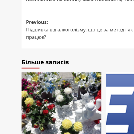
Post
Previous:
Підшивка від алкоголізму: що це за метод і як 
navigation
працює?
Більше записів