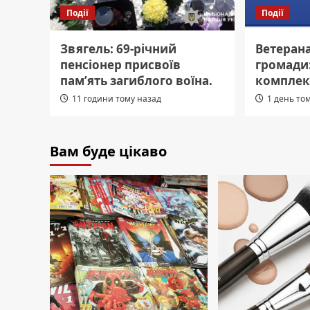
Події
Події
Звягель: 69-річний
Ветеран
пенсіонер присвоїв
громади
пам’ять загиблого воїна.
комплек
11 години тому назад
1 день то
Вам буде цікаво