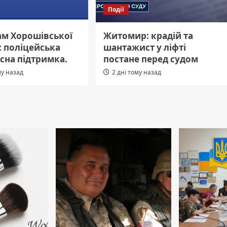
Події
ам Хорошівської
Житомир: крадій та
: поліцейська
шантажист у ліфті
сна підтримка.
постане перед судом
му назад
2 дні тому назад