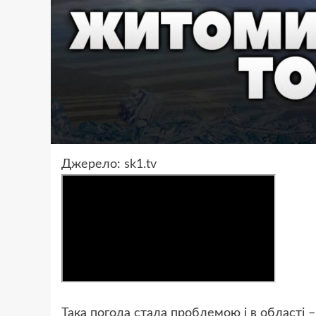
Джерело:
sk1.tv
Така погода стала проблемою і в області