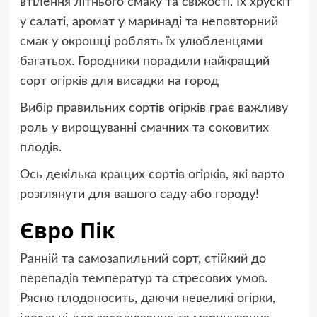
втілення літнього смаку та свіжості. Їх хрускіт
у салаті, аромат у маринаді та неповторний
смак у окрошці роблять їх улюбленцями
багатьох. Городники порадили найкращий
сорт огірків для висадки на город
Вибір правильних сортів огірків грає важливу
роль у вирощуванні смачних та соковитих
плодів.
Ось декілька кращих сортів огірків, які варто
розглянути для вашого саду або городу!
Євро Пік
Ранній та самозапильний сорт, стійкий до
перепадів температур та стресових умов.
Рясно плодоносить, даючи невеликі огірки,