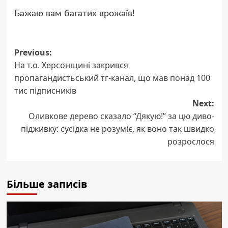
Бажаю вам багатих врожаїв!
Post
Previous:
На т.о. Херсонщині закрився
navigation
пропагандистьський тг-канал, що мав понад 100
тис підписників
Next:
Оливкове дерево сказало “Дякую!” за цю диво-
підживку: сусідка не розуміє, як воно так швидко
розрослося
Більше записів