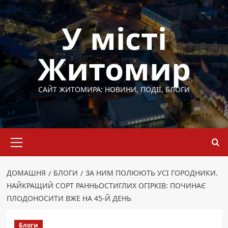
Перейти
до
У місті
вмісту
Житомир
САЙТ ЖИТОМИРА: НОВИНИ, ПОДІЇ, БЛОГИ
Основне
меню
ДОМАШНЯ
БЛОГИ
ЗА НИМ ПОЛЮЮТЬ УСІ ГОРОДНИКИ.
НАЙКРАЩИЙ СОРТ РАННЬОСТИГЛИХ ОГІРКІВ: ПОЧИНАЄ
ПЛОДОНОСИТИ ВЖЕ НА 45-Й ДЕНЬ
Блоги