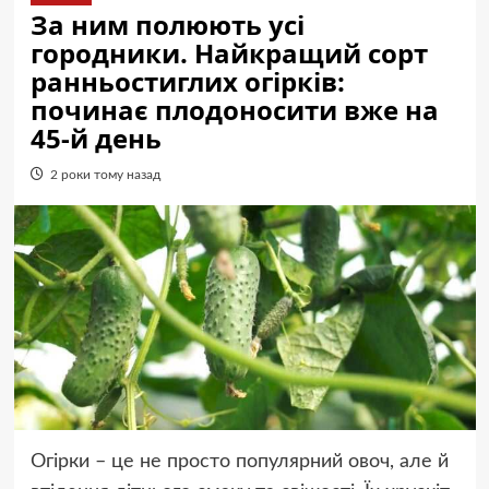
За ним полюють усі
городники. Найкращий сорт
ранньостиглих огірків:
починає плодоносити вже на
45-й день
2 роки тому назад
Огірки – це не просто популярний овоч, але й