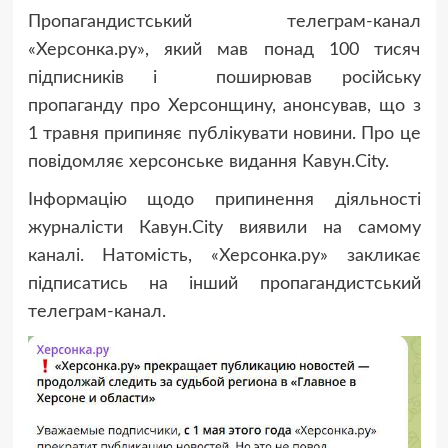
Пропагандистський телеграм-канал
«Херсонка.ру», який мав понад 100 тисяч
підписників і поширював російську
пропаганду про Херсонщину, анонсував, що з
1 травня припиняє публікувати
новини
.
Про це
повідомляє херсонське видання Кавун.City.
Інформацію щодо припинення діяльності
журналісти Кавун.City виявили на самому
каналі. Натомість, «Херсонка.ру» закликає
підписатись на інший пропагандистський
телеграм-канал.