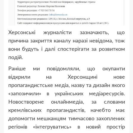
Херсонські журналісти зазначають, що
причина закриття каналу наразі невідома, тож
вони будуть і далі спостерігати за розвитком
подій.
Раніше ми повідомляли, що о
купанти
відкрили на Херсонщині нове
пропагандистське медіа, назву та дизайн якого
«запозичили» в українських медіаресурсів.
Новостворене онлайнмедіа, за словами
кремлівських пропагандистів, начебто має
допомогти мешканцям тимчасово захоплених
регіонів «інтегруватись» в новий простір