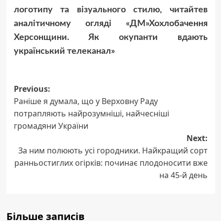
логотипу та візуального стилю, читайтев
аналітичному огляді «ДМ»Хохлобачення
Херсонщини. Як окупанти вдають
український телеканал»
Post
Previous:
Раніше я думала, що у Верховну Раду
navigation
потрапляють найрозумніші, найчесніші
громадяни України
Next:
За ним полюють усі городники. Найкращий сорт
ранньостиглих огірків: починає плодоносити вже
на 45-й день
Більше записів