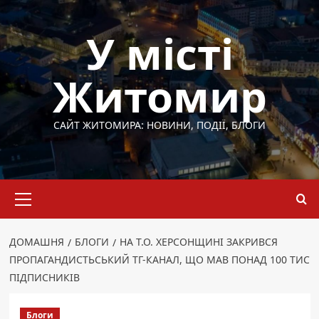
Перейти
до
У місті
вмісту
Житомир
САЙТ ЖИТОМИРА: НОВИНИ, ПОДІЇ, БЛОГИ
Основне
меню
ДОМАШНЯ
БЛОГИ
НА Т.О. ХЕРСОНЩИНІ ЗАКРИВСЯ
ПРОПАГАНДИСТЬСЬКИЙ ТГ-КАНАЛ, ЩО МАВ ПОНАД 100 ТИС
ПІДПИСНИКІВ
Блоги