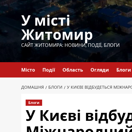
Перейти
до
У місті
вмісту
Житомир
САЙТ ЖИТОМИРА: НОВИНИ, ПОДІЇ, БЛОГИ
Місто
Події
Область
Огляди
Блоги
ДОМАШНЯ
БЛОГИ
У КИЄВІ ВІДБУДЕТЬСЯ МІЖНА
Блоги
У Києві відбу
Міжнародни