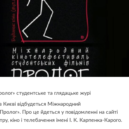
олог» студентське та глядацьке журі
 в Києві відбудеться Міжнародний
Пролог». Про це йдеться у повідомленні на сайті
ру, кіно і телебачення іменi І. К. Карпенка-Карого.