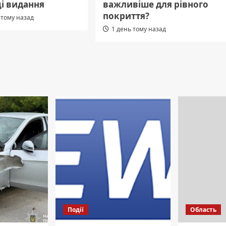
і видання
важливіше для рівного
покриття?
 тому назад
1 день тому назад
Події
Область