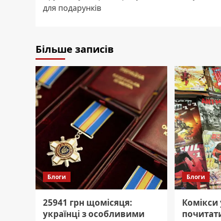
navigation
для подарунків
Більше записів
Блоги
Блоги
25941 грн щомісяця:
Комікси
українці з особливими
почитати