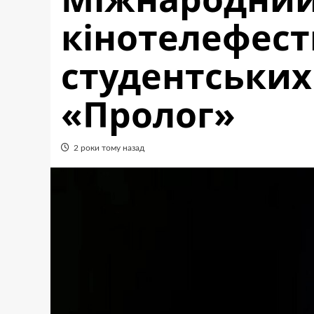
кінотелефес
студентських
«Пролог»
2 роки тому назад