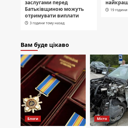
заслугами перед
найкращ
Батьківщиною можуть
19 години
отримувати виплати
3 години тому назад
Вам буде цікаво
Блоги
Місто