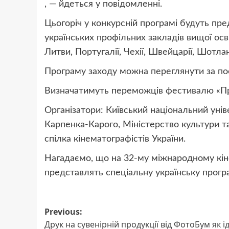
, — йдеться у повідомленні.
Цьогоріч у конкурсній програмі будуть пр
українських профільних закладів вищої осв
Литви, Португалії, Чехії, Швейцарії, Шотланді
Програму заходу можна переглянути за п
Визначатимуть переможців фестивалю «Про
Організатори: Київський національний універ
Карпенка-Карого, Міністерство культури та
спілка кінематографістів України.
Нагадаємо, що на 32-му міжнародному к
представлять спеціальну українську прогр
Post
Previous:
Друк на сувенірній продукції від ФотоБум як і