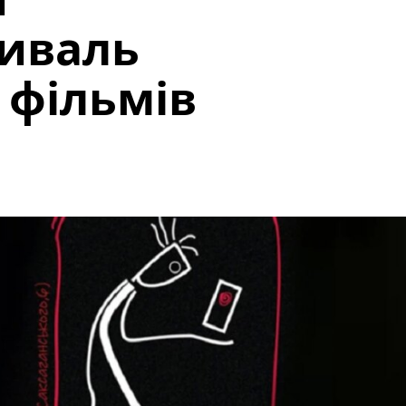
тиваль
 фільмів