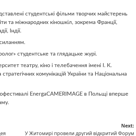
едставлені студентські фільми творчих майстерень
іти та міжнародних кіношкіл, зокрема Франції,
ї, Індії.
осиланням.
лог» студентське та глядацьке журі.
ситет театру, кіно і телебачення імені І. К.
 стратегічних комунікацій України та Національна
інофестивалі EnergaCAMERIMAGE в Польщі вперше
аму.
Next:
дея
У Житомирі провели другий відкритий Форум