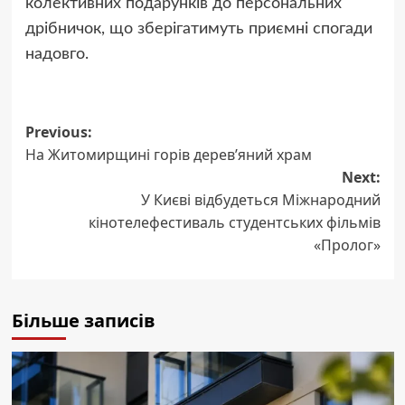
колективних подарунків до персональних
дрібничок, що зберігатимуть приємні спогади
надовго.
Post
Previous:
На Житомирщині горів дерев’яний храм
navigation
Next:
У Києві відбудеться Міжнародний
кінотелефестиваль студентських фільмів
«Пролог»
Більше записів