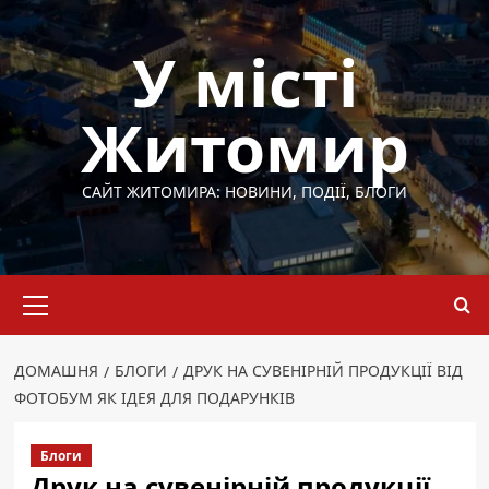
Перейти
до
У місті
вмісту
Житомир
САЙТ ЖИТОМИРА: НОВИНИ, ПОДІЇ, БЛОГИ
Основне
меню
ДОМАШНЯ
БЛОГИ
ДРУК НА СУВЕНІРНІЙ ПРОДУКЦІЇ ВІД
ФОТОБУМ ЯК ІДЕЯ ДЛЯ ПОДАРУНКІВ
Блоги
Друк на сувенірній продукції