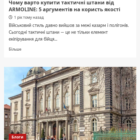
Чому варто купити тактичні штани від
ARMOLINE: 5 аргументів на користь якості
1 рік тому назад
Військовий стиль давно вийшов за межі казарм і полігонів.
Сьогодні тактичні штани — це не тільки елемент
екіпірування для бійця...
Докладніше
Більше
про
Чому
варто
купити
тактичні
штани
від
ARMOLINE:
5
аргументів
на
користь
якості
Блоги