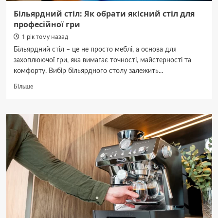
Більярдний стіл: Як обрати якісний стіл для
професійної гри
1 рік тому назад
Більярдний стіл – це не просто меблі, а основа для
захоплюючої гри, яка вимагає точності, майстерності та
комфорту. Вибір більярдного столу залежить...
Докладніше
Більше
про
Більярдний
стіл:
Як
обрати
якісний
стіл
для
професійної
гри