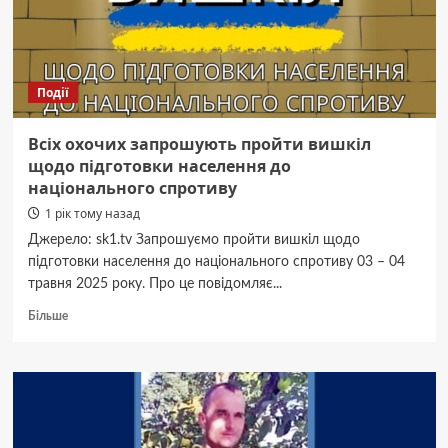
Бєлана
(ВІДЕО)
Події
Всіх охочих запрошують пройти вишкіл
щодо підготовки населення до
національного спротиву
1 рік тому назад
Джерело: sk1.tv Запрошуємо пройти вишкіл щодо
підготовки населення до національного спротиву 03 – 04
травня 2025 року. Про це повідомляє...
Докладніше
Більше
про
Всіх
охочих
запрошують
пройти
вишкіл
щодо