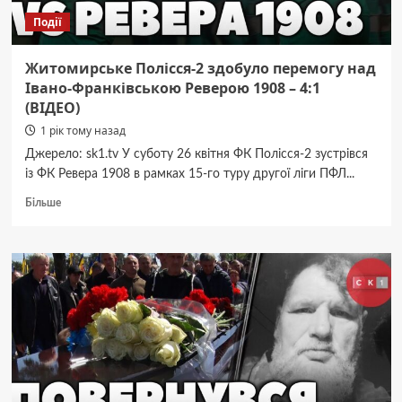
Події
Житомирське Полісся-2 здобуло перемогу над
Івано-Франківською Реверою 1908 – 4:1
(ВІДЕО)
1 рік тому назад
Джерело: sk1.tv У суботу 26 квітня ФК Полісся-2 зустрівся
із ФК Ревера 1908 в рамках 15-го туру другої ліги ПФЛ...
Докладніше
Більше
про
Житомирське
Полісся-2
здобуло
перемогу
над
Івано-
Франківською
Реверою
1908
–