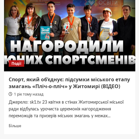
жителя
Романівської
громади
Колесника
Леоніда
Події
Спорт, який об’єднує: підсумки міського етапу
змагань «Пліч-о-пліч» у Житомирі (ВІДЕО)
1 рік тому назад
Джерело: sk1.tv 23 квітня в стінах Житомирської міської
ради відбулась урочиста церемонія нагородження
переможців та призерів міських змагань у межах...
Докладніше
Більше
про
Спорт,