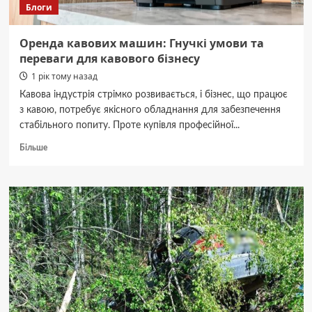
Блоги
Оренда кавових машин: Гнучкі умови та
переваги для кавового бізнесу
1 рік тому назад
Кавова індустрія стрімко розвивається, і бізнес, що працює
з кавою, потребує якісного обладнання для забезпечення
стабільного попиту. Проте купівля професійної...
Докладніше
Більше
про
Оренда
кавових
машин:
Гнучкі
умови
та
переваги
для
кавового
бізнесу