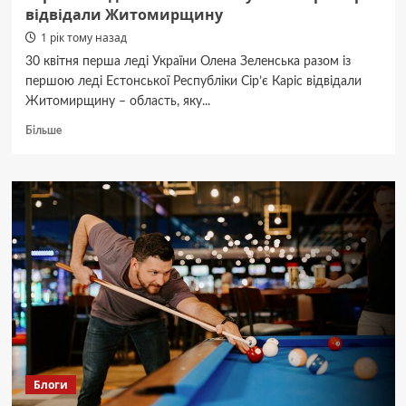
відвідали Житомирщину
1 рік тому назад
30 квітня перша леді України Олена Зеленська разом із
першою леді Естонської Республіки Сір’є Каріс відвідали
Житомирщину – область, яку...
Докладніше
Більше
про
Перша
леді
України
Олена
Зеленська
разом
із
першою
леді
Естонської
Республіки
Сір’є
Каріс
Блоги
відвідали
Житомирщину