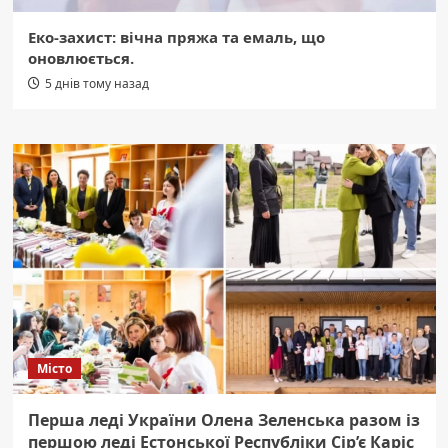
Еко-захист: вічна пряжа та емаль, що
оновлюється.
5 днів тому назад
Місто
Перша леді України Олена Зеленська разом із
першою леді Естонської Республіки Сір’є Каріс