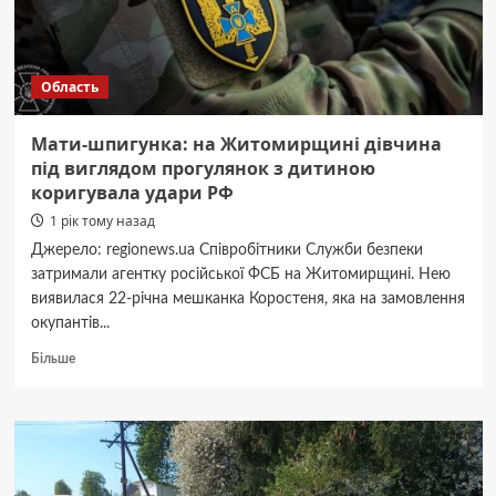
Область
Мати-шпигунка: на Житомирщині дівчина
під виглядом прогулянок з дитиною
коригувала удари РФ
1 рік тому назад
Джерело: regionews.ua Співробітники Служби безпеки
затримали агентку російської ФСБ на Житомирщині. Нею
виявилася 22-річна мешканка Коростеня, яка на замовлення
окупантів...
Докладніше
Більше
про
Мати-
шпигунка:
на
Житомирщині
дівчина