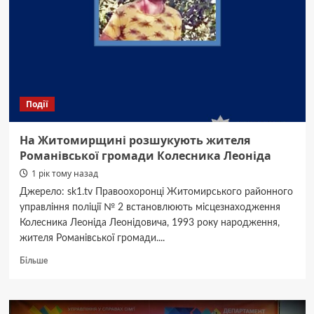
підготовки
населення
до
національного
спротиву
Події
На Житомирщині розшукують жителя
Романівської громади Колесника Леоніда
1 рік тому назад
Джерело: sk1.tv Правоохоронці Житомирського районного
управління поліції № 2 встановлюють місцезнаходження
Колесника Леоніда Леонідовича, 1993 року народження,
жителя Романівської громади....
Докладніше
Більше
про
На
Житомирщині
розшукують