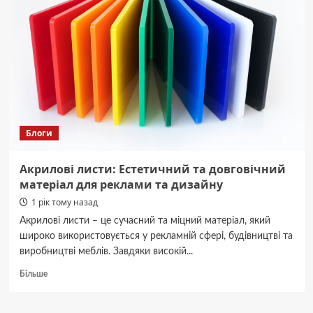
Житомирщині:
постраждали
четверо
чоловіків
Блоги
Акрилові листи: Естетичний та довговічний
матеріал для реклами та дизайну
1 рік тому назад
Акрилові листи – це сучасний та міцний матеріал, який
широко використовується у рекламній сфері, будівництві та
виробництві меблів. Завдяки високій...
Докладніше
Більше
про
Акрилові
листи: