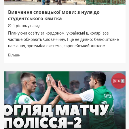
Вивчення словацької мови: з нуля до
студентського квитка
1 рік тому назад
Плануючи освіту за кордоном, українські школярі все
частіше обирають Словаччину. І це не дивно: безкоштовне
навчання, зрозуміла система, європейський диплом....
Докладніше
Більше
про
Вивчення
словацької
мови:
з
нуля
до
студентського
квитка