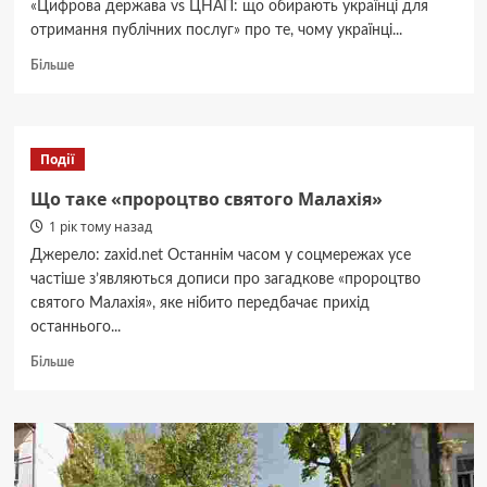
«Цифрова держава vs ЦНАП: що обирають українці для
отримання публічних послуг» про те, чому українці...
Докладніше
Більше
про
Цифрова
країна,
аналогові
Події
звички.
Що
Що таке «пророцтво святого Малахія»
не
1 рік тому назад
так?
Джерело: zaxid.net Останнім часом у соцмережах усе
частіше з’являються дописи про загадкове «пророцтво
святого Малахія», яке нібито передбачає прихід
останнього...
Докладніше
Більше
про
Що
таке
«пророцтво
святого
Малахія»