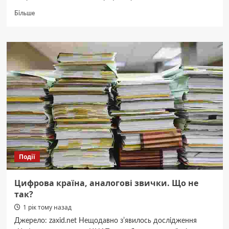
Докладніше
Більше
про
Зачем
смартфонам
24
ГБ
оперативной
памяти?
Події
Цифрова країна, аналогові звички. Що не
так?
1 рік тому назад
Джерело: zaxid.net Нещодавно зʼявилось дослідження