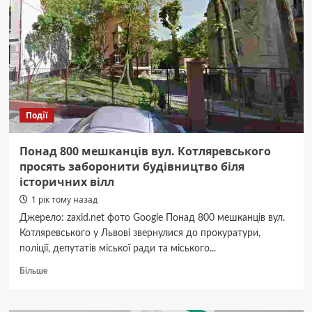
Події
Понад 800 мешканців вул. Котляревського
просять заборонити будівництво біля
історичних вілл
1 рік тому назад
Джерело: zaxid.net фото Google Понад 800 мешканців вул.
Котляревського у Львові звернулися до прокуратури,
поліції, депутатів міської ради та міського...
Докладніше
Більше
про
Понад
800