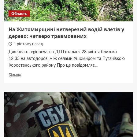
Область
На Житомирщині нетверезий водій влетів у
дерево: четверо травмованих
1 рік тому назад
Джерело: regionews.ua ДТП сталася 28 квітня близько
12:35 на автодорозі між селами Ушомиром та Пугачівкою
Коростенського району Про це повідомляє...
Докладніше
Більше
про
На
Житомирщині
нетверезий
водій
влетів
у
дерево:
четверо
травмованих