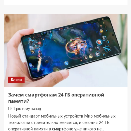
про
У
Житомирі
вшанували
пам’ять
ліквідаторів
аварії
на
Чорнобильській
АЕС
(ВІДЕО)
Блоги
Зачем смартфонам 24 ГБ оперативной
памяти?
1 рік тому назад
Новый стандарт мобильных устройств Мир мобильных
технологий стремительно меняется, и сегодня 24 ГБ
оперативной памяти в смартфоне уже никого не...