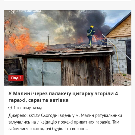
Ремонт
зарядних
станцій:
Як
продовжити
роботу
акумуляторних
пристроїв
Події
У Малині через палаючу цигарку згоріли 4
гаражі, сараї та автівка
1 рік тому назад
Джерело: sk1.tv Сьогодні вдень у м. Малин рятувальники
залучались на ліквідацію пожежі приватних гаражів. Там
зайнялися господарчі будівлі та вогонь...