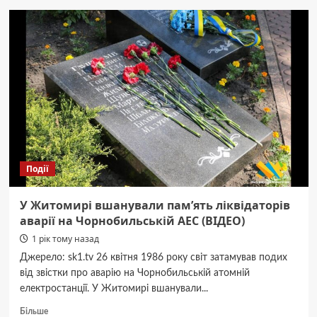
який
об’єднує:
підсумки
міського
етапу
змагань
«Пліч-
о-
пліч»
у
Житомирі
(ВІДЕО)
Події
У Житомирі вшанували пам’ять ліквідаторів
аварії на Чорнобильській АЕС (ВІДЕО)
1 рік тому назад
Джерело: sk1.tv 26 квітня 1986 року світ затамував подих
від звістки про аварію на Чорнобильській атомній
електростанції. У Житомирі вшанували...
Докладніше
Більше