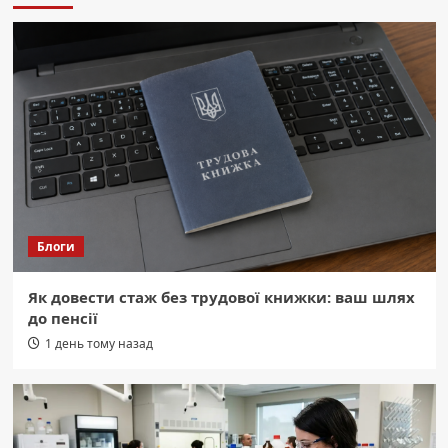
через обстріл – рятувальники подолали
вогонь.
3
Область
Житомирщина: 6 поранених, 3 дитини,
після ворожої атаки.
4
Область
Житомир: 7 млн грн на модернізацію
електромереж багатоповерхівок.
Блоги
5
Як довести стаж без трудової книжки: ваш шлях
Область
до пенсії
Прощання з Героєм: Житомирщина
вшановує Захисника, що загинув,
1 день тому назад
захищаючи Україну.
1
Область
На Житомирщині півторарічний