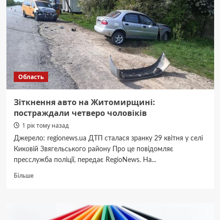
під
виглядом
прогулянок
з
дитиною
коригувала
удари
РФ
Область
Зіткнення авто на Житомирщині:
постраждали четверо чоловіків
1 рік тому назад
Джерело: regionews.ua ДТП сталася зранку 29 квітня у селі
Киковій Звягельського району Про це повідомляє
пресслужба поліції, передає RegioNews. На...
Докладніше
Більше
про
Зіткнення
авто
на