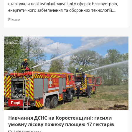
стартували нові публічні закупівлі у сферах благоустрою,
енергетичного забезпечення та оборонних технологій....
Докладніше
Більше
про
Прозорість
та
підзвітність:
підсумок
закупівель
у
Житомирській
області
проведених
у
квітні
Події
Навчання ДСНС на Коростенщині: гасили
умовну лісову пожежу площею 17 гектарів
1 рік тому назад