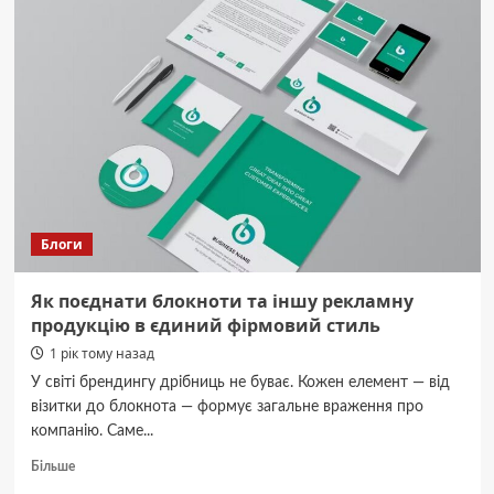
мешканців
вул.
Котляревського
просять
заборонити
будівництво
біля
історичних
вілл
Блоги
Як поєднати блокноти та іншу рекламну
продукцію в єдиний фірмовий стиль
1 рік тому назад
У світі брендингу дрібниць не буває. Кожен елемент — від
візитки до блокнота — формує загальне враження про
компанію. Саме...
Докладніше
Більше
про