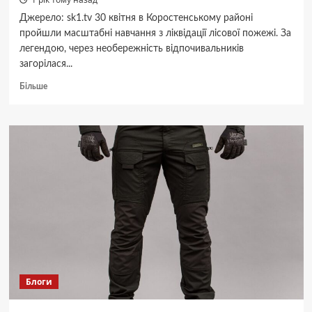
Джерело: sk1.tv 30 квітня в Коростенському районі
пройшли масштабні навчання з ліквідації лісової пожежі. За
легендою, через необережність відпочивальників
загорілася...
Докладніше
Більше
про
Навчання
ДСНС
на
Коростенщині:
гасили
умовну
лісову
пожежу
площею
17
гектарів
Блоги