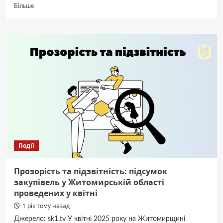
Докладніше
Більше
про
У
Малині
через
палаючу
цигарку
згоріли
4
гаражі,
сараї
та
автівка
Події
Прозорість та підзвітність: підсумок
закупівель у Житомирській області
проведених у квітні
1 рік тому назад
Джерело: sk1.tv У квітні 2025 року на Житомирщині