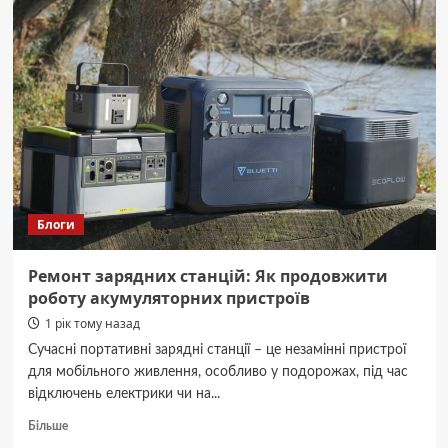
Естетичний
та
довговічний
матеріал
для
реклами
та
дизайну
Блоги
Ремонт зарядних станцій: Як продовжити
роботу акумуляторних пристроїв
1 рік тому назад
Сучасні портативні зарядні станції – це незамінні пристрої
для мобільного живлення, особливо у подорожах, під час
відключень електрики чи на...
Докладніше
Більше
про