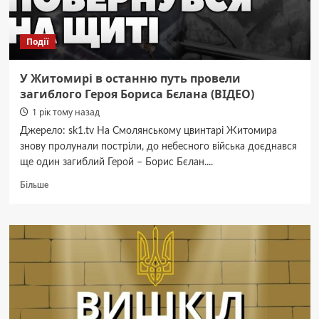
4:1
(ВІДЕО)
Події
У Житомирі в останню путь провели
загиблого Героя Бориса Бєлана (ВІДЕО)
1 рік тому назад
Джерело: sk1.tv На Смолянському цвинтарі Житомира
знову пролунали постріли, до небесного війська доєднався
ще один загиблий Герой – Борис Бєлан....
Докладніше
Більше
про
У
Житомирі
в
останню
путь
провели
загиблого
Героя
Бориса