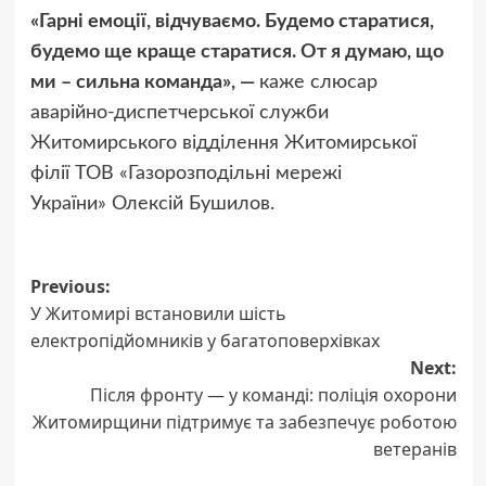
«Гарні емоції, відчуваємо. Будемо старатися,
будемо ще краще старатися. От я думаю, що
ми – сильна команда», —
каже слюсар
аварійно-диспетчерської служби
Житомирського відділення Житомирської
філії ТОВ «Газорозподільні мережі
України» Олексій Бушилов.
Post
Previous:
У Житомирі встановили шість
navigation
електропідйомників у багатоповерхівках
Next:
Після фронту — у команді: поліція охорони
Житомирщини підтримує та забезпечує роботою
ветеранів