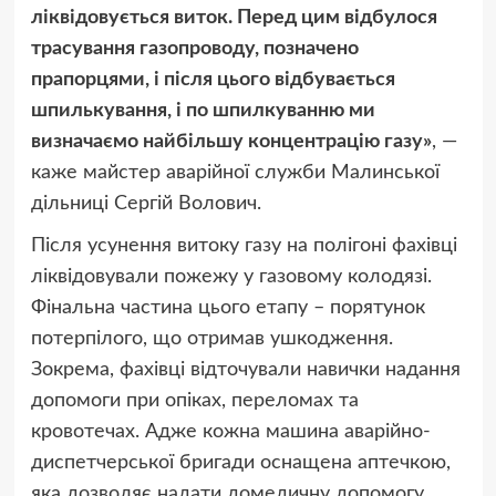
ліквідовується виток. Перед цим відбулося
трасування газопроводу, позначено
прапорцями, і після цього відбувається
шпилькування, і по шпилкуванню ми
визначаємо найбільшу концентрацію газу»
, —
каже майстер аварійної служби Малинської
дільниці Сергій Волович.
Після усунення витоку газу на полігоні фахівці
ліквідовували пожежу у газовому колодязі.
Фінальна частина цього етапу – порятунок
потерпілого, що отримав ушкодження.
Зокрема, фахівці відточували навички надання
допомоги при опіках, переломах та
кровотечах. Адже кожна машина аварійно-
диспетчерської бригади оснащена аптечкою,
яка дозволяє надати домедичну допомогу.