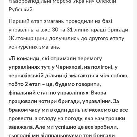
«Газорозподільні мережі України» Олексій
Рубський.
Перший етап змагань проводили на базі
управлінь, а вже 30 та 31 липня кращі бригади
Житомирщини долучились до другого етапу
конкурсних змагань.
«Ті команди, які отримали перемогу
управліннях тут, у Черняхові, на полігоні, у
черняхівській дільниці змагаються між собою,
тобто 2 етап – це, будемо говорити,
фінальний етап по управліннях. Вчора
працювали чотири бригади, управління. За
браком часу ми в один день не можемо це все
провести, з огляду на погоду, яка нам трошки
заважала. Але ми успішно це все зробили,
сьогодні ми відпрацьовуємо три бригади,