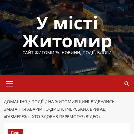
Перейти
до
У місті
вмісту
Житомир
САЙТ ЖИТОМИРА: НОВИНИ, ПОДІЇ, БЛОГИ
Основне
меню
ДОМАШНЯ
ПОДІЇ
НА ЖИТОМИРЩИНІ ВІДБУЛИСЬ
ЗМАГАННЯ АВАРІЙНО-ДИСПЕТЧЕРСЬКИХ БРИГАД
«ГАЗМЕРЕЖ»: ХТО ЗДОБУВ ПЕРЕМОГУ? (ВІДЕО)
Події