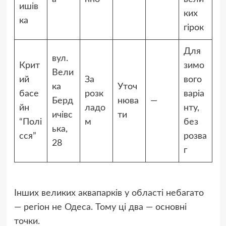
ишів
ких
ка
гірок
Для
вул.
Крит
зимо
Вели
ий
За
вого
ка
Уточ
басе
розк
варіа
Берд
нюва
—
йн
ладо
нту,
ичівс
ти
“Полі
м
без
ька,
сся”
розва
28
г
Інших великих аквапарків у області небагато
— регіон не Одеса. Тому ці два — основні
точки.