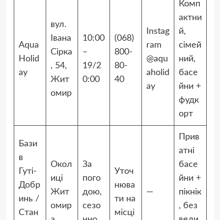
Комп
актни
вул.
Instag
й,
Івана
10:00
(068)
Aqua
ram
сімей
Сірка
–
800-
Holid
@aqu
ний,
, 54,
19/2
80-
ay
aholid
басе
Жит
0:00
40
ay
йни +
омир
фудк
орт
Прив
Бази
атні
в
Окол
За
басе
Гуті-
Уточ
иці
пого
йни +
Добр
нюва
Жит
дою,
—
пікнік
инь /
ти на
омир
сезо
, без
Стан
місці
а
нно
вели