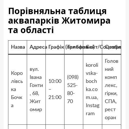
Порівняльна таблиця
аквапарків Житомира
та області
Назва
Адреса
Графік (приблизно)
Телефон
Сайт/Соцмережі
Особливо
Голов
koroli
вул.
ний
Коро
vska-
Івана
(098)
комп
лівсь
10:00
boch
Гонти
525-
лекс,
ка
–
ka.co
, 68,
80-
гірки,
Бочк
21:00
m.ua,
Жит
70
СПА,
а
Instag
омир
рест
ram
оран