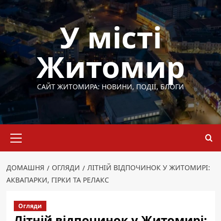
Перейти
до
У місті
вмісту
Житомир
САЙТ ЖИТОМИРА: НОВИНИ, ПОДІЇ, БЛОГИ
Основне
меню
ДОМАШНЯ
ОГЛЯДИ
ЛІТНІЙ ВІДПОЧИНОК У ЖИТОМИРІ:
АКВАПАРКИ, ГІРКИ ТА РЕЛАКС
Огляди
Літній відпочинок у Житомирі: