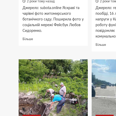
2 роки тому назад
2 роки то
Джерело: subota.online Яскраві та
Джерело: re
чарівні фото житомирського
пообіді, 16 
ботанічного саду. Поширила фото у
напруги у К
соціальній мережі Фейсбук Любов
роботу фуні
Сидоренко.
повідомляє
комунальног
Докладніше
Більше
про
Докла
Більше
Житомирський
про
ботанічний
Через
сад
відкл
у
світла
липні.
в
Фото
Києві
зупин
фуніку