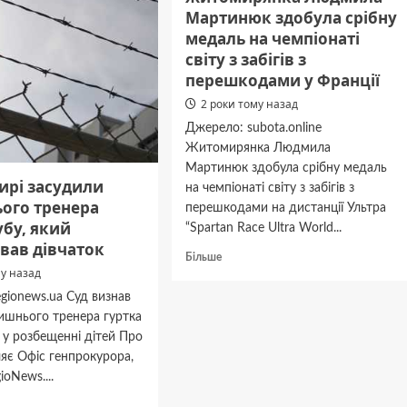
сусідкою
Мартинюк здобула срібну
і
медаль на чемпіонаті
до
світу з забігів з
смерті
лися
забив
перешкодами у Франції
її
2 роки тому назад
ації
молотком
Джерело: subota.online
Житомирянка Людмила
Мартинюк здобула срібну медаль
ирі засудили
на чемпіонаті світу з забігів з
ого тренера
перешкодами на дистанції Ультра
бу, який
“Spartan Race Ultra World...
вав дівчаток
Докладніше
Більше
му назад
про
Житомирянка
gionews.ua Суд визнав
Людмила
ишнього тренера гуртка
Мартинюк
 у розбещенні дітей Про
здобула
яє Офіс генпрокурора,
срібну
медаль
ioNews....
на
дніше