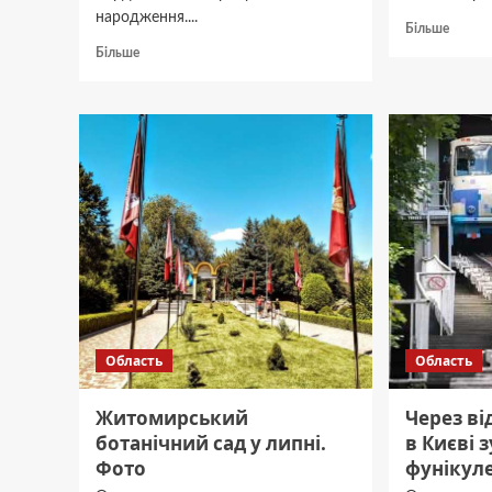
народження....
Докла
Більше
про
Докладніше
Більше
Прогн
про
відкл
На
від
Житомирщині
«Жито
безвісно
на
зникла
26
36-
липня:
річна
графік
жінка
Область
Область
Житомирський
Через ві
ботанічний сад у липні.
в Києві 
Фото
фунікул