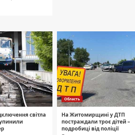
річки
дніше
на
Житомирщині
оз
витягли
ючень
тіло
чоловіка
миробленерго»
Область
дключення світла
На Житомирщині у ДТП
зупинили
постраждали троє дітей –
ер
подробиці від поліції