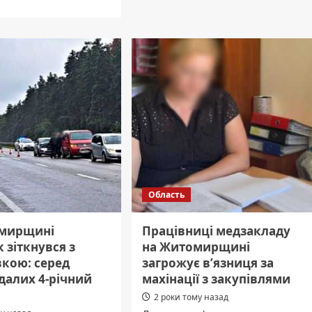
чемпіонаті
світу
з
ирі
забігів
ли
з
нього
перешкодами
а
у
лубу,
Франції
щував
ок
Область
мирщині
Працівниці медзакладу
 зіткнувся з
на Житомирщині
вкою: серед
загрожує в’язниця за
далих 4-річний
махінації з закупівлями
2 роки тому назад