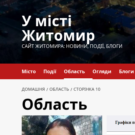
Перейти
до
У місті
вмісту
Житомир
САЙТ ЖИТОМИРА: НОВИНИ, ПОДІЇ, БЛОГИ
Місто
Події
Область
Огляди
Блоги
ДОМАШНЯ
ОБЛАСТЬ
СТОРІНКА 10
Область