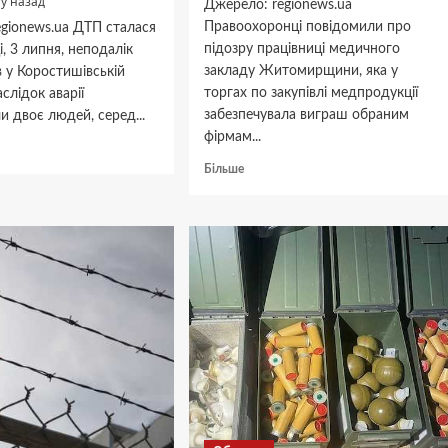
му назад
Джерело: regionews.ua
Правоохоронці повідомили про
gionews.ua ДТП сталася
підозру працівниці медичного
і, 3 липня, неподалік
закладу Житомирщини, яка у
в у Коростишівській
торгах по закупівлі медпродукції
слідок аварії
забезпечувала виграш обраним
 двоє людей, серед...
фірмам...
дніше
Докладніше
Більше
про
ирщині
Працівниці
ик
медзакладу
вся
на
Житомирщині
івкою:
загрожує
в’язниця
аждалих
за
махінації
з
ик
закупівлями