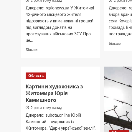
2 роки тому назад
2 роки то
Джерело: regionews.ua У Житомирі
Джерело: re
42-річного місцевого жителя
вчора вранц
підозрюють у виманюванні грошей
села Кочері
під виглядом донатів на
громаді. Вна
протезування військових ЗСУ Про
постраждали
це...
Докла
Більше
про
Докладніше
Більше
На
про
Житом
У
легков
Житомирі
зіткну
затримали
Область
з
шахрая,
вантаж
який
Картини художника з
серед
зібрав
Житомира Юрія
постр
сотні
Камишного
4-
тисяч
річний
гривень
2 роки тому назад
хлопч
“на
Джерело: subota.online Юрій
протезування
Камишний – художник із
військових”
Житомира. “Дари української землі”.