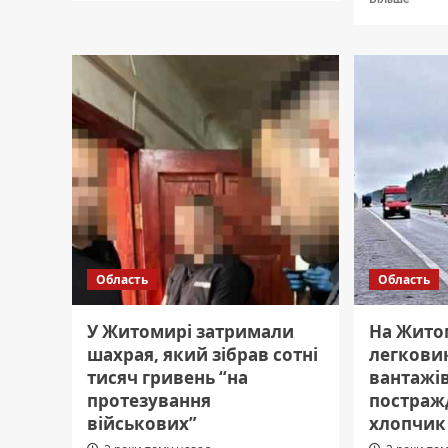
Бердичів
про
прощається
У
з
Житом
Героєм
засуди
колиш
тренер
спортк
який
розбе
дівчат
Область
Область
У Житомирі затримали
На Жито
шахрая, який зібрав сотні
легковик
тисяч гривень “на
вантажі
протезування
постраж
військових”
хлопчик