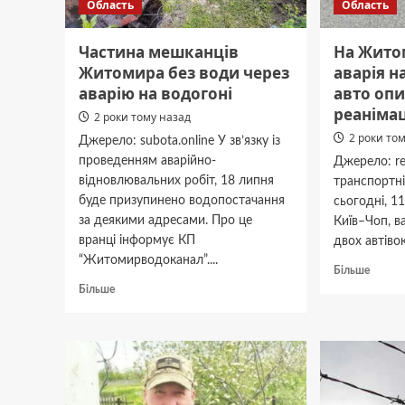
Область
Область
Частина мешканців
На Жито
Житомира без води через
аварія на
аварію на водогоні
авто оп
реанімац
2 роки тому назад
2 роки то
Джерело: subota.online У зв’язку із
проведенням аварійно-
Джерело: r
відновлювальних робіт, 18 липня
транспортні
буде призупинено водопостачання
сьогодні, 1
за деякими адресами. Про це
Київ–Чоп, в
вранці інформує КП
двох автівок
“Житомирводоканал”....
Докла
Більше
про
Докладніше
Більше
На
про
Житом
Частина
сталас
мешканців
аварія
Житомира
на
без
трасі
води