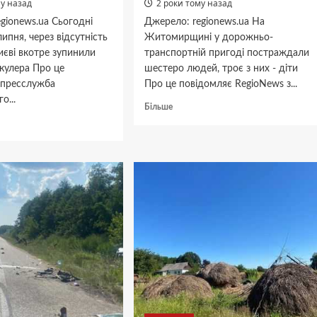
му назад
2 роки тому назад
gionews.ua Сьогодні
Джерело: regionews.ua На
липня, через відсутність
Житомирщині у дорожньо-
иєві вкотре зупинили
транспортній пригоді постраждали
кулера Про це
шестеро людей, троє з них - діти
 пресслужба
Про це повідомляє RegioNews з...
о...
Докладніше
Більше
про
дніше
На
Житомирщині
у
ючення
ДТП
постраждали
троє
дітей
или
–
лер
подробиці
від
поліції