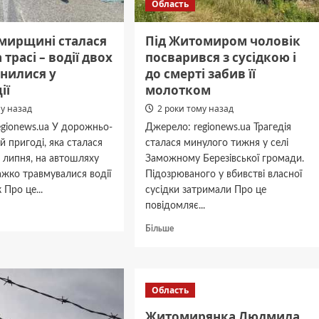
Область
мирщині сталася
Під Житомиром чоловік
 трасі – водії двох
посварився з сусідкою і
инилися у
до смерті забив її
ії
молотком
му назад
2 роки тому назад
egionews.ua У дорожньо-
Джерело: regionews.ua Трагедія
й пригоді, яка сталася
сталася минулого тижня у селі
1 липня, на автошляху
Заможному Березівської громади.
ажко травмувалися водії
Підозрюваного у вбивстві власної
 Про це...
сусідки затримали Про це
повідомляє...
дніше
Докладніше
Більше
про
ирщині
Під
я
Житомиром
чоловік
Область
посварився
з
Житомирянка Людмила