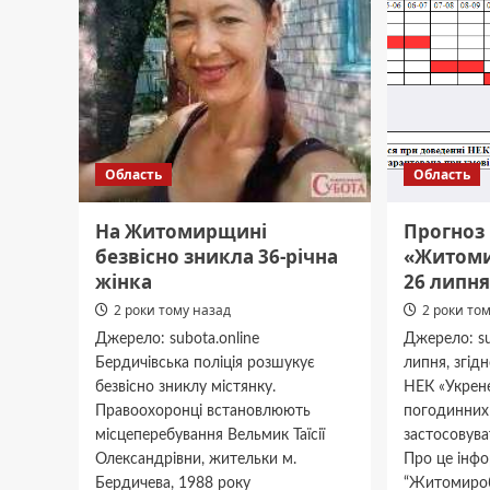
Область
Область
На Житомирщині
Прогноз 
безвісно зникла 36-річна
«Житоми
жінка
26 липня
2 роки тому назад
2 роки то
Джерело: subota.online
Джерело: su
Бердичівська поліція розшукує
липня, згід
безвісно зниклу містянку.
НЕК «Укрене
Правоохоронці встановлюють
погодинних
місцеперебування Вельмик Таїсії
застосовув
Олександрівни, жительки м.
Про це інф
Бердичева, 1988 року
“Житомиробл