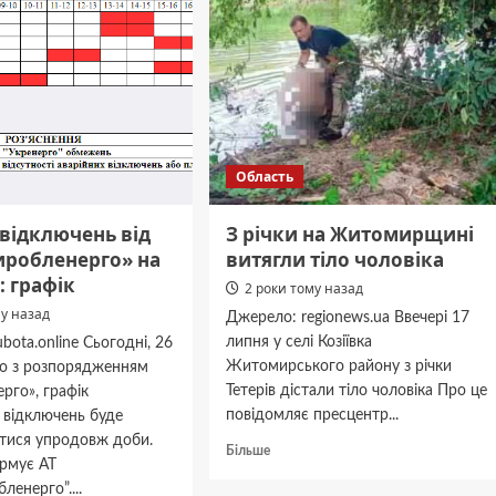
Область
відключень від
З річки на Житомирщині
робленерго» на
витягли тіло чоловіка
: графік
2 роки тому назад
му назад
Джерело: regionews.ua Ввечері 17
липня у селі Козіївка
bota.online Сьогодні, 26
Житомирського району з річки
но з розпорядженням
Тетерів дістали тіло чоловіка Про це
рго», графік
повідомляє пресцентр...
 відключень буде
атися упродовж доби.
Докладніше
Більше
ормує АТ
про
енерго”....
З