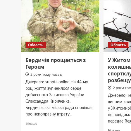
–
через
водії
аварію
двох
на
авто
водогоні
опини
у
реанім
Область
Область
Бердичів прощається з
У Житом
Героєм
колишнь
спортклу
2 роки тому назад
розбещу
Джерело: subota.online На 44-му
2 роки то
році життя зупинилося серце
доблесного Захисника України
Джерело: re
Олександра Кириченка.
винним кол
Бердичівська міська рада сповіщає
у Житомирі
про непоправну втрату...
це повідомл
передає Reg
Докладніше
Більше
про
Докла
Більше