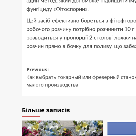
один метод, який допоможе підвищити імун
фунгіциду «Фітоспорин».
Цей засіб ефективно бореться з фітофторо
робочого розчину потрібно розчинити 10 г 
розводиться у пропорції 2 столові ложки 
розчин прямо в бочку для поливу, що забез
Post
Previous:
Как выбрать токарный или фрезерный станок
navigation
малого производства
Більше записів