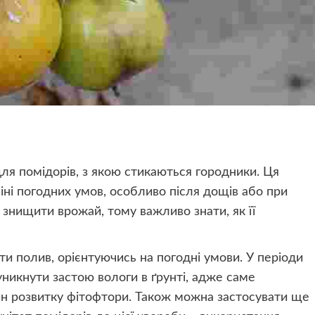
для помідорів, з якою стикаються городники. Ця
ні погодних умов, особливо після дощів або при
знищити врожай, тому важливо знати, як її
и полив, орієнтуючись на погодні умови. У періоди
уникнути застою вологи в ґрунті, адже саме
ин розвитку фітофтори. Також можна застосувати ще