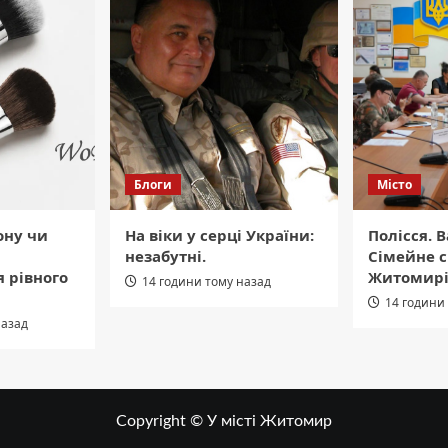
Блоги
Місто
ону чи
На віки у серці України:
Полісся. 
незабутні.
Сімейне с
 рівного
Житомир
14 години тому назад
14 години
назад
Copyright © У місті Житомир