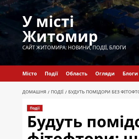
Перейти
до
У місті
вмісту
Житомир
САЙТ ЖИТОМИРА: НОВИНИ, ПОДІЇ, БЛОГИ
Місто
Події
Область
Огляди
Блоги
ДОМАШНЯ
ПОДІЇ
БУДУТЬ ПОМІДОРИ БЕЗ ФІТОФТ
Події
Будуть помід
фітофтори: щ