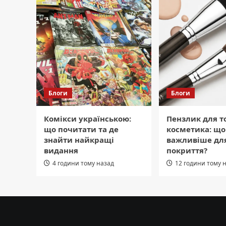
Блоги
Блоги
Комікси українською:
Пензлик для т
що почитати та де
косметика: що
знайти найкращі
важливіше для
видання
покриття?
4 години тому назад
12 години тому 