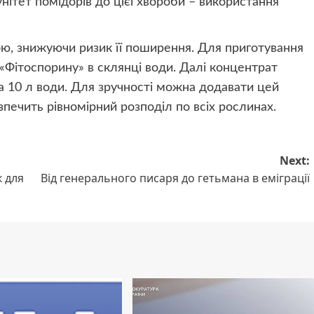
ітет помідорів до цієї хвороби – використання
ю, знижуючи ризик її поширення. Для приготування
«Фітоспорину» в склянці води. Далі концентрат
на 10 л води. Для зручності можна додавати цей
печить рівномірний розподіл по всіх рослинах.
Next:
 для
Від генерального писаря до гетьмана в еміграції