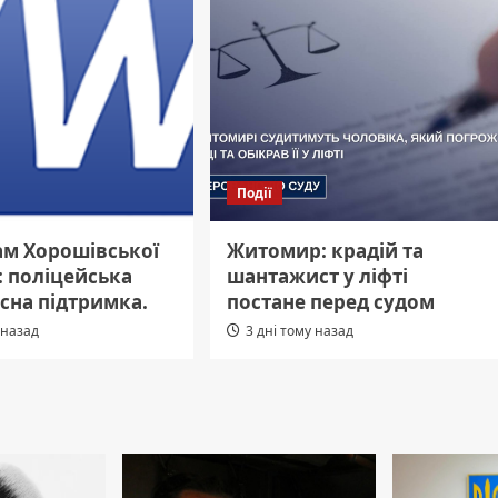
Події
ам Хорошівської
Житомир: крадій та
: поліцейська
шантажист у ліфті
сна підтримка.
постане перед судом
 назад
3 дні тому назад