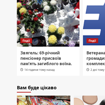
Події
Події
Звягель: 69-річний
Ветеран
пенсіонер присвоїв
громади
пам’ять загиблого воїна.
комплек
14 години тому назад
2 дні тому
Вам буде цікаво