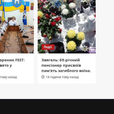
Події
Вареник FEST:
Звягель: 69-річний
вято у
пенсіонер присвоїв
і
пам’ять загиблого воїна.
 тому назад
14 години тому назад