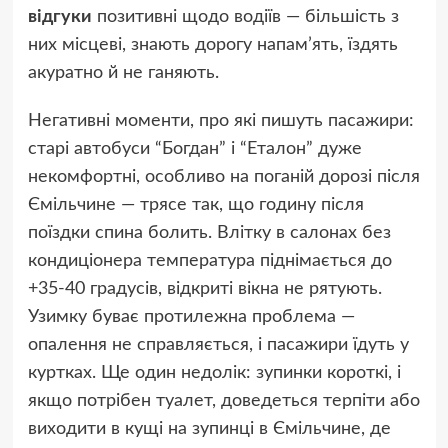
відгуки
позитивні щодо водіїв — більшість з
них місцеві, знають дорогу напам’ять, їздять
акуратно й не ганяють.
Негативні моменти, про які пишуть пасажири:
старі автобуси “Богдан” і “Еталон” дуже
некомфортні, особливо на поганій дорозі після
Ємільчине — трясе так, що годину після
поїздки спина болить. Влітку в салонах без
кондиціонера температура піднімається до
+35-40 градусів, відкриті вікна не рятують.
Узимку буває протилежна проблема —
опалення не справляється, і пасажири їдуть у
куртках. Ще один недолік: зупинки короткі, і
якщо потрібен туалет, доведеться терпіти або
виходити в кущі на зупинці в Ємільчине, де