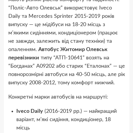
“Поліс-Авто Олевськ” використовує Iveco
Daily та Mercedes Sprinter 2015-2019 років
випуску — це мідібуси на 18-20 місць з
м’якими сидіннями, кондиціонером (працює
не завжди, залежить від стану техніки) та
опаленням.
Автобус Житомир Олевськ
перевізники
типу “АТП-10641” возять на
“Богданах” А09202 або старих “Еталонах” — це
повнорозмірні автобуси на 40-50 місць, але рік
випуску 2008-2012, тому комфорт нижчий.
Конкретні марки автобусів на маршруті:
Iveco Daily
(2016-2019 рр.) — найкращий
варіант, м’які сидіння, кондиціонер, 18
місць