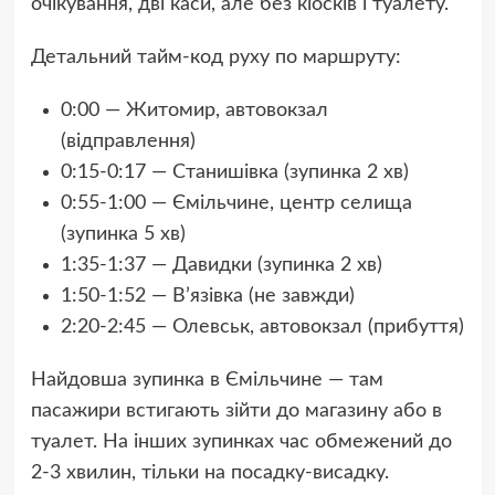
очікування, дві каси, але без кіосків і туалету.
Детальний тайм-код руху по маршруту:
0:00 — Житомир, автовокзал
(відправлення)
0:15-0:17 — Станишівка (зупинка 2 хв)
0:55-1:00 — Ємільчине, центр селища
(зупинка 5 хв)
1:35-1:37 — Давидки (зупинка 2 хв)
1:50-1:52 — В’язівка (не завжди)
2:20-2:45 — Олевськ, автовокзал (прибуття)
Найдовша зупинка в Ємільчине — там
пасажири встигають зійти до магазину або в
туалет. На інших зупинках час обмежений до
2-3 хвилин, тільки на посадку-висадку.