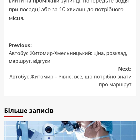
вийти на проміжній зупинці, попередьте водія
при посадці або за 10 хвилин до потрібного
місця.
Post
Previous:
Автобус Житомир-Хмельницький: ціна, розклад,
navigation
маршрут, відгуки
Next:
Автобус Житомир – Рівне: все, що потрібно знати
про маршрут
Більше записів