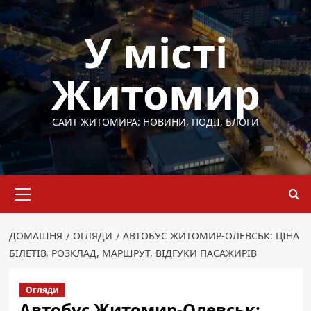
Перейти
до
У місті
вмісту
Житомир
САЙТ ЖИТОМИРА: НОВИНИ, ПОДІЇ, БЛОГИ
Основне
меню
ДОМАШНЯ
ОГЛЯДИ
АВТОБУС ЖИТОМИР-ОЛЕВСЬК: ЦІНА
БІЛЕТІВ, РОЗКЛАД, МАРШРУТ, ВІДГУКИ ПАСАЖИРІВ
Огляди
Автобус Житомир-Олевськ: