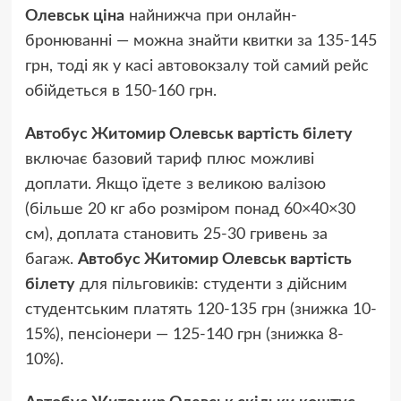
Олевськ ціна
найнижча при онлайн-
бронюванні — можна знайти квитки за 135-145
грн, тоді як у касі автовокзалу той самий рейс
обійдеться в 150-160 грн.
Автобус Житомир Олевськ вартість білету
включає базовий тариф плюс можливі
доплати. Якщо їдете з великою валізою
(більше 20 кг або розміром понад 60×40×30
см), доплата становить 25-30 гривень за
багаж.
Автобус Житомир Олевськ вартість
білету
для пільговиків: студенти з дійсним
студентським платять 120-135 грн (знижка 10-
15%), пенсіонери — 125-140 грн (знижка 8-
10%).