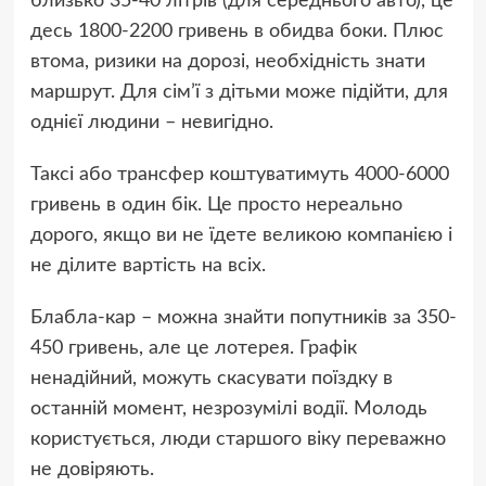
близько 35-40 літрів (для середнього авто), це
десь 1800-2200 гривень в обидва боки. Плюс
втома, ризики на дорозі, необхідність знати
маршрут. Для сім’ї з дітьми може підійти, для
однієї людини – невигідно.
Таксі або трансфер коштуватимуть 4000-6000
гривень в один бік. Це просто нереально
дорого, якщо ви не їдете великою компанією і
не ділите вартість на всіх.
Блабла-кар – можна знайти попутників за 350-
450 гривень, але це лотерея. Графік
ненадійний, можуть скасувати поїздку в
останній момент, незрозумілі водії. Молодь
користується, люди старшого віку переважно
не довіряють.