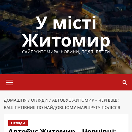
Перейти
до
У місті
вмісту
Житомир
САЙТ ЖИТОМИРА: НОВИНИ, ПОДІЇ, БЛОГИ
Основне
меню
ДОМАШНЯ
ОГЛЯДИ
АВТОБУС ЖИТОМИР – ЧЕРНІВЦІ:
ВАШ ПУТІВНИК ПО НАЙДОВШОМУ МАРШРУТУ ПОЛІССЯ
Огляди
Автобус Житомир – Чернівці: