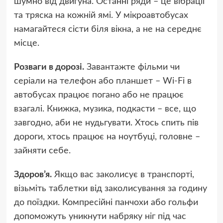
шумно від двигуна. Останні ряди – це вібрації
та тряска на кожній ямі. У мікроавтобусах
намагайтеся сісти біля вікна, а не на середнє
місце.
Розваги в дорозі.
Завантажте фільми чи
серіали на телефон або планшет – Wi-Fi в
автобусах працює погано або не працює
взагалі. Книжка, музика, подкасти – все, що
завгодно, аби не нудьгувати. Хтось спить пів
дороги, хтось працює на ноутбуці, головне –
зайняти себе.
Здоров’я.
Якщо вас заколисує в транспорті,
візьміть таблетки від заколисування за годину
до поїздки. Компресійні панчохи або гольфи
допоможуть уникнути набряку ніг під час