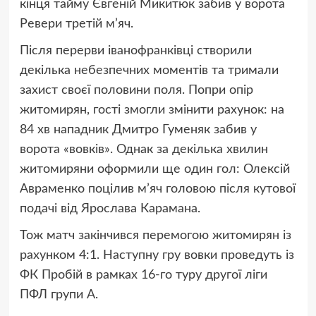
кінця тайму Євгеній Микитюк забив у ворота
Ревери третій м’яч.
Після перерви іванофранківці створили
декілька небезпечних моментів та тримали
захист своєї половини поля. Попри опір
житомирян, гості змогли змінити рахунок: на
84 хв нападник Дмитро Гуменяк забив у
ворота «вовків». Однак за декілька хвилин
житомиряни оформили ще один гол: Олексій
Авраменко поцілив м’яч головою після кутової
подачі від Ярослава Карамана.
Тож матч закінчився перемогою житомирян із
рахунком 4:1. Наступну гру вовки проведуть із
ФК Пробій в рамках 16-го туру другої ліги
ПФЛ групи А.