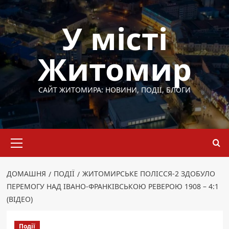
Перейти
до
У місті
вмісту
Житомир
САЙТ ЖИТОМИРА: НОВИНИ, ПОДІЇ, БЛОГИ
Основне
меню
ДОМАШНЯ
ПОДІЇ
ЖИТОМИРСЬКЕ ПОЛІССЯ-2 ЗДОБУЛО
ПЕРЕМОГУ НАД ІВАНО-ФРАНКІВСЬКОЮ РЕВЕРОЮ 1908 – 4:1
(ВІДЕО)
Події