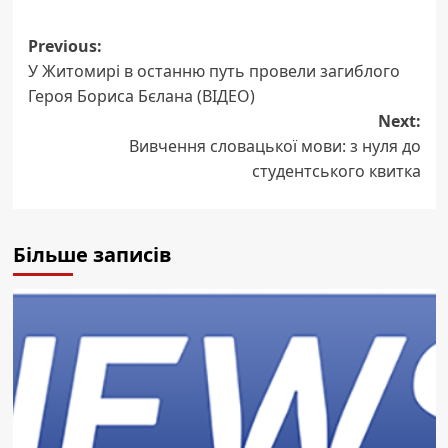
Post
Previous:
У Житомирі в останню путь провели загиблого
navigation
Героя Бориса Бєлана (ВІДЕО)
Next:
Вивчення словацької мови: з нуля до
студентського квитка
Більше записів