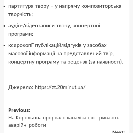
партитура твору – у напряму композиторська
творчість;
аудіо-/відеозаписи твору, концертної
програми;
ксерокопії публікацій/відгуків у засобах
масової інформації на представлений твір,
концертну програму та рецензії (за наявності).
Джерело:
https://zt.20minut.ua/
Post
Previous:
На Корольова прорвало каналізацію: тривають
navigation
аварійні роботи
Next: