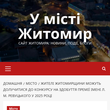
Перейти
до
У місті
вмісту
Житомир
САЙТ ЖИТОМИРА: НОВИНИ, ПОДІЇ, БЛОГИ
Основне
меню
ДОМАШНЯ
МІСТО
ЖИТЕЛІ ЖИТОМИРЩИНИ МОЖУТЬ
ДОЛУЧИТИСЯ ДО КОНКУРСУ НА ЗДОБУТТЯ ПРЕМІЇ ІМЕНІ Л.
М. РЕВУЦЬКОГО У 2025 РОЦІ
Місто