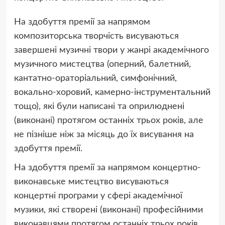
На здобуття премії за напрямом
композиторська творчість висуваються
завершені музичні твори у жанрі академічного
музичного мистецтва (оперний, балетний,
кантатно-ораторіальний, симфонічний,
вокально-хоровий, камерно-інструментальний
тощо), які були написані та оприлюднені
(виконані) протягом останніх трьох років, але
не пізніше ніж за місяць до їх висування на
здобуття премії.
На здобуття премії за напрямом концертно-
виконавське мистецтво висуваються
концертні програми у сфері академічної
музики, які створені (виконані) професійними
виконавцями протягом останніх трьох років,