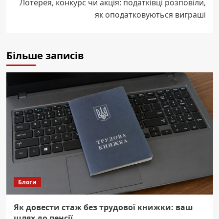
Лотерея, конкурс чи акція: податківці розповіли,
як оподатковуються виграші
Більше записів
Блоги
Як довести стаж без трудової книжки: ваш
шлях до пенсії