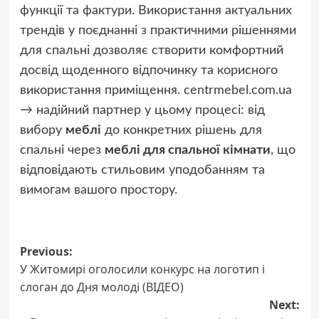
функції та фактури. Використання актуальних
трендів у поєднанні з практичними рішеннями
для спальні дозволяє створити комфортний
досвід щоденного відпочинку та корисного
використання приміщення. centrmebel.com.ua
→ надійний партнер у цьому процесі: від
вибору
меблі
до конкретних рішень для
спальні через
меблі для спальної кімнати
, що
відповідають стильовим уподобанням та
вимогам вашого простору.
Post
Previous:
У Житомирі оголосили конкурс на логотип і
navigation
слоган до Дня молоді (ВІДЕО)
Next: