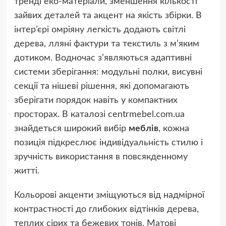
тренді еко-матеріали, зменшення кількості
зайвих деталей та акцент на якість збірки. В
інтер’єрі омріяну легкість додають світлі
дерева, лляні фактури та текстиль з м’яким
дотиком. Водночас з’являються адаптивні
системи зберігання: модульні полки, висувні
секції та нішеві рішення, які допомагають
зберігати порядок навіть у компактних
просторах. В каталозі centrmebel.com.ua
знайдеться широкий вибір
меблів
, кожна
позиція підкреслює індивідуальність стилю і
зручність використання в повсякденному
житті.
Кольорові акценти зміщуються від надмірної
контрастності до глибоких відтінків дерева,
теплих сірих та бежевих тонів. Матові