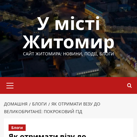
Перейти
до
У місті
вмісту
Житомир
САЙТ ЖИТОМИРА: НОВИНИ, ПОДІЇ, БЛОГИ
Основне
меню
ДОМАШНЯ
БЛОГИ
ЯК ОТРИМАТИ ВІЗУ ДО
ВЕЛИКОБРИТАНІЇ: ПОКРОКОВИЙ ГІД
Блоги
Як отримати візу до