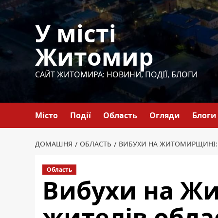
Перейти
до
У місті
вмісту
Житомир
САЙТ ЖИТОМИРА: НОВИНИ, ПОДІЇ, БЛОГИ
Місто
Події
Область
Огляди
Блоги
ДОМАШНЯ
ОБЛАСТЬ
ВИБУХИ НА ЖИТОМИРЩИНІ: 
Область
Вибухи на Ж
жителів обла