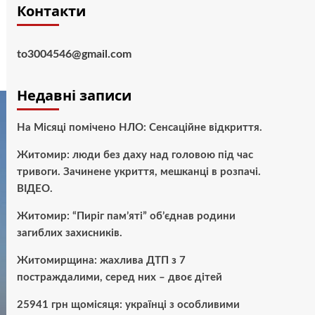
Контакти
to3004546@gmail.com
Недавні записи
На Місяці помічено НЛО: Сенсаційне відкриття.
Житомир: люди без даху над головою під час
тривоги. Зачинене укриття, мешканці в розпачі.
ВІДЕО.
Житомир: “Пиріг пам’яті” об’єднав родини
загиблих захисників.
Житомирщина: жахлива ДТП з 7
постраждалими, серед них – двоє дітей
25941 грн щомісяця: українці з особливими