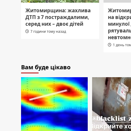
Житомирщина: жахлива
Житомир
ДТП з 7 постраждалими,
на відкр
серед них – двоє дітей
минулої
рятувал
7 години тому назад
невтомн
1 день то
Вам буде цікаво