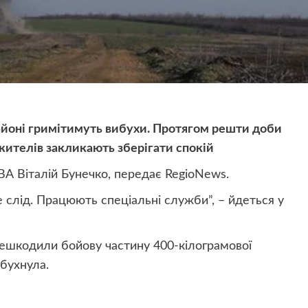
айоні гримітимуть вибухи. Протягом решти доби
ителів закликають зберігати спокій
А Віталій Бунечко, передає RegioNews.
 слід. Працюють спеціальні служби”, – йдеться у
нешкодили бойову частину 400-кілограмової
ибухнула.