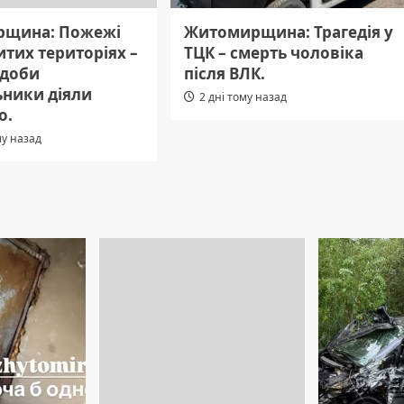
щина: Пожежі
Житомирщина: Трагедія у
итих територіях –
ТЦК – смерть чоловіка
 доби
після ВЛК.
ьники діяли
2 дні тому назад
о.
му назад