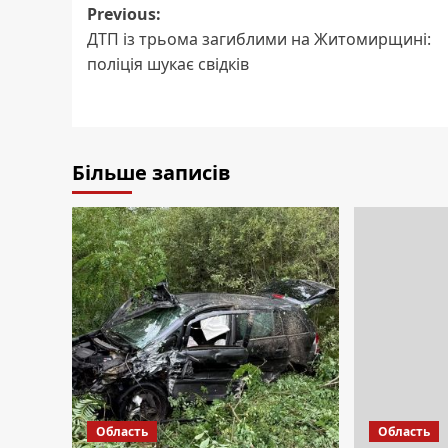
Post
Previous:
ДТП із трьома загиблими на Житомирщині:
navigation
поліція шукає свідків
Більше записів
Область
Область