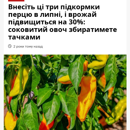
Внесіть ці три підкормки
перцю в липні, і врожай
підвищиться на 30%:
соковитий овоч збиратимете
тачками
2 роки тому назад