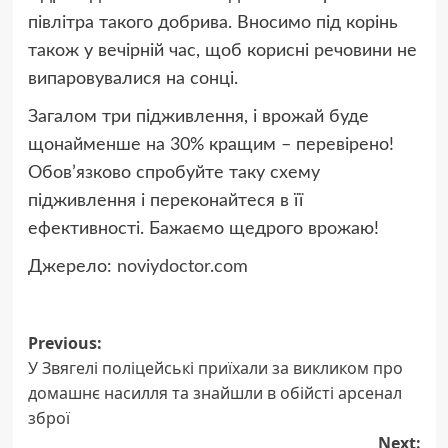
півлітра такого добрива. Вносимо під корінь
також у вечірній час, щоб корисні речовини не
випаровувалися на сонці.
Загалом три підживлення, і врожай буде
щонайменше на 30% кращим – перевірено!
Обов’язково спробуйте таку схему
підживлення і переконайтеся в її
ефективності. Бажаємо щедрого врожаю!
Джерело:
noviydoctor.com
Post
Previous:
У Звягелі поліцейські приїхали за викликом про
navigation
домашнє насилля та знайшли в обійсті арсенал
зброї
Next: