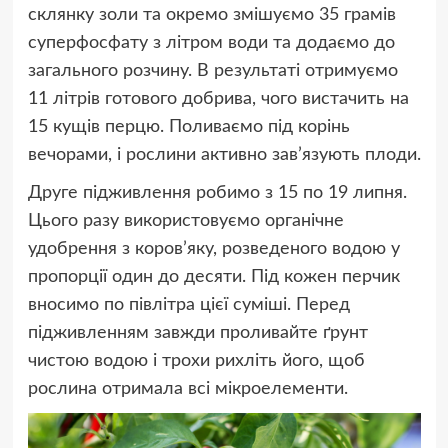
склянку золи та окремо змішуємо 35 грамів
суперфосфату з літром води та додаємо до
загального розчину. В результаті отримуємо
11 літрів готового добрива, чого вистачить на
15 кущів перцю. Поливаємо під корінь
вечорами, і рослини активно зав’язують плоди.
Друге підживлення робимо з 15 по 19 липня.
Цього разу використовуємо органічне
удобрення з коров’яку, розведеного водою у
пропорції один до десяти. Під кожен перчик
вносимо по півлітра цієї суміші. Перед
підживленням завжди проливайте ґрунт
чистою водою і трохи рихліть його, щоб
рослина отримала всі мікроелементи.