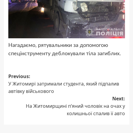
Нагадаємо, рятувальники за допомогою
спецінструменту деблокували тіла загиблих.
Post
Previous:
У Житомирі затримали студента, який підпалив
navigation
автівку військового
Next:
На Житомирщині п’яний чоловік на очах у
колишньої спалив її авто