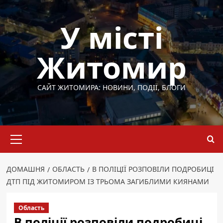
Перейти
до
У місті
вмісту
Житомир
САЙТ ЖИТОМИРА: НОВИНИ, ПОДІЇ, БЛОГИ
Основне
меню
ДОМАШНЯ
ОБЛАСТЬ
В ПОЛІЦІЇ РОЗПОВІЛИ ПОДРОБИЦІ
ДТП ПІД ЖИТОМИРОМ ІЗ ТРЬОМА ЗАГИБЛИМИ КИЯНАМИ
Область
В поліції розповіли подробиці