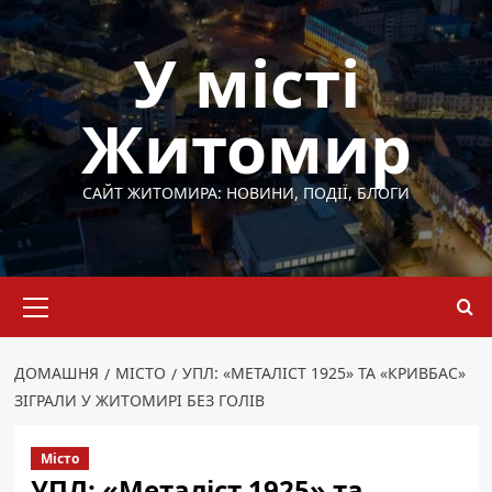
Перейти
до
У місті
вмісту
Житомир
САЙТ ЖИТОМИРА: НОВИНИ, ПОДІЇ, БЛОГИ
Основне
меню
ДОМАШНЯ
МІСТО
УПЛ: «МЕТАЛІСТ 1925» ТА «КРИВБАС»
ЗІГРАЛИ У ЖИТОМИРІ БЕЗ ГОЛІВ
Місто
УПЛ: «Металіст 1925» та