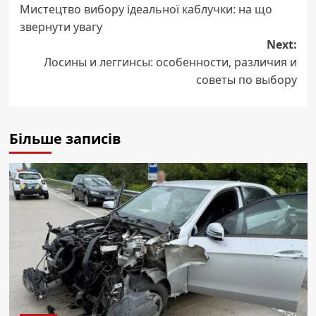
Мистецтво вибору ідеальної каблучки: на що
navigation
звернути увагу
Next:
Лосины и леггинсы: особенности, различия и
советы по выбору
Більше записів