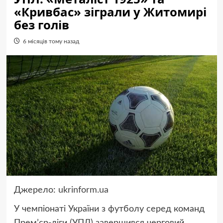
«Кривбас» зіграли у Житомирі
без голів
6 місяців тому назад
Джерело:
ukrinform.ua
У чемпіонаті України з футболу серед команд
Премʼєр-ліги (УПЛ) завершився черговий