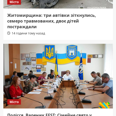
Місто
Житомирщина: три автівки зіткнулись,
семеро травмованих, двоє дітей
постраждали
14 години тому назад
Місто
Полісся. Вареник FEST: Сімейне свято у