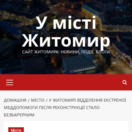
Перейти
до
У місті
вмісту
Житомир
САЙТ ЖИТОМИРА: НОВИНИ, ПОДІЇ, БЛОГИ
Основне
меню
ДОМАШНЯ
МІСТО
У ЖИТОМИРІ ВІДДІЛЕННЯ ЕКСТРЕНОЇ
МЕДДОПОМОГИ ПІСЛЯ РЕКОНСТРУКЦІЇ СТАЛО
БЕЗБАР’ЄРНИМ
Місто