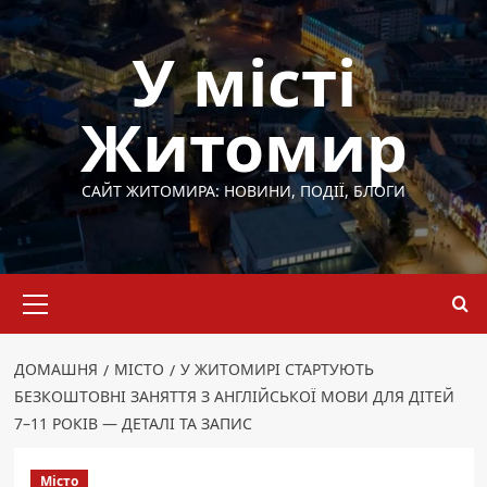
Перейти
до
У місті
вмісту
Житомир
САЙТ ЖИТОМИРА: НОВИНИ, ПОДІЇ, БЛОГИ
Основне
меню
ДОМАШНЯ
МІСТО
У ЖИТОМИРІ СТАРТУЮТЬ
БЕЗКОШТОВНІ ЗАНЯТТЯ З АНГЛІЙСЬКОЇ МОВИ ДЛЯ ДІТЕЙ
7–11 РОКІВ — ДЕТАЛІ ТА ЗАПИС
Місто