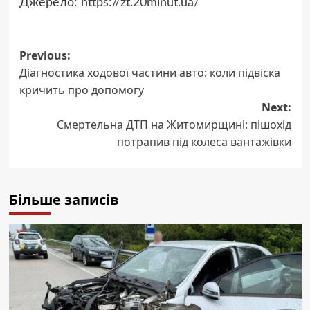
Джерело:
https://zt.20minut.ua/
Post
Previous:
Діагностика ходової частини авто: коли підвіска
navigation
кричить про допомогу
Next:
Смертельна ДТП на Житомирщині: пішохід
потрапив під колеса вантажівки
Більше записів