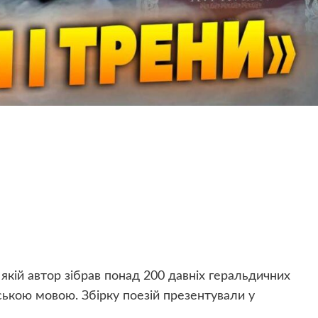
 якій автор зібрав понад 200 давніх геральдичних
нською мовою. Збірку поезій презентували у