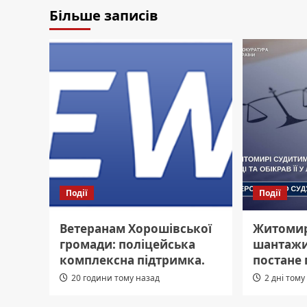
Більше записів
Події
Події
Ветеранам Хорошівської
Житомир
громади: поліцейська
шантажис
комплексна підтримка.
постане
20 години тому назад
2 дні тому