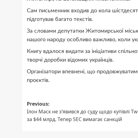
Сам письменник входив до кола шістдесятник
підготував багато текстів.
За словами депутатки Житомирської міськ
нашого народу особливо важливо, коли укр
Книгу вдалося видати за ініціативи спільн
творчі доробки відомих українців.
Організатори впевнені, що продовжуватиму
проєктів.
Post
Previous:
Ілон Маск не з’явився до суду щодо купівлі Twi
navigation
за $44 млрд. Тепер SEC вимагає санкцій