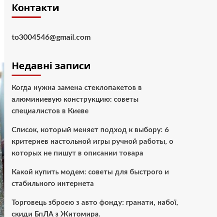
Контакти
to3004546@gmail.com
Недавні записи
Когда нужна замена стеклопакетов в
алюминиевую конструкцию: советы
специалистов в Киеве
Список, который меняет подход к выбору: 6
критериев настольной игры ручной работы, о
которых не пишут в описании товара
Какой купить модем: советы для быстрого и
стабильного интернета
Торговець зброєю з авто фонду: гранати, набої,
скиди БпЛА з Житомира.