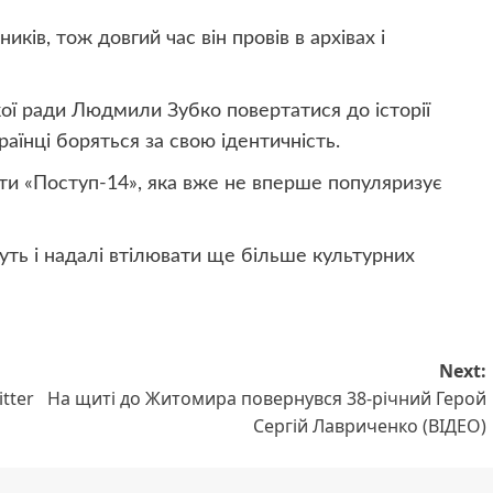
ів, тож довгий час він провів в архівах і
ої ради Людмили Зубко повертатися до історії
аїнці боряться за свою ідентичність.
оти «Поступ-14», яка вже не вперше популяризує
ть і надалі втілювати ще більше культурних
Next:
tter
На щиті до Житомира повернувся 38-річний Герой
Сергій Лавриченко (ВІДЕО)