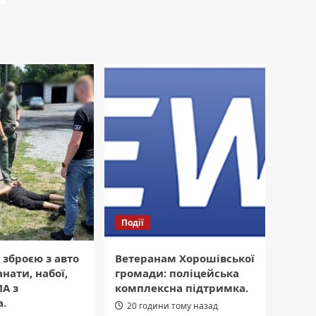
Події
 зброєю з авто
Ветеранам Хорошівської
нати, набої,
громади: поліцейська
А з
комплексна підтримка.
.
20 години тому назад