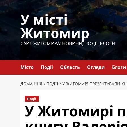
Перейти
до
У місті
вмісту
Житомир
САЙТ ЖИТОМИРА: НОВИНИ, ПОДІЇ, БЛОГИ
Місто
Події
Область
Огляди
Блоги
ДОМАШНЯ
ПОДІЇ
У ЖИТОМИРІ ПРЕЗЕНТУВАЛИ КНИ
Події
У Житомирі 
книгу Валері