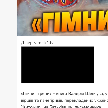
Джерело:
sk1.tv
«Гімни і трени» – книга Валерія Шевчука, у
віршів та панегіриків, перекладених украї
Житомирі, на Батьківщині письменника.