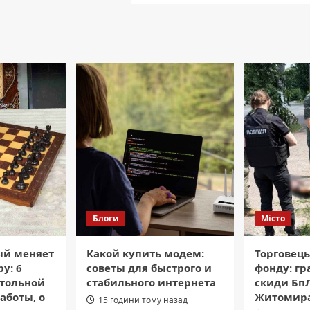
Блоги
Місто
ый меняет
Какой купить модем:
Торговець
у: 6
советы для быстрого и
фонду: гра
стольной
стабильного интернета
скиди БпЛ
аботы, о
Житомира
15 години тому назад