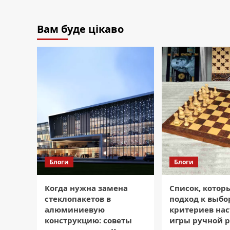
Вам буде цікаво
Блоги
Блоги
Когда нужна замена
Список, котор
стеклопакетов в
подход к выбор
алюминиевую
критериев на
конструкцию: советы
игры ручной р