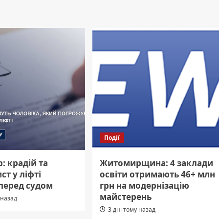
Події
: крадій та
Житомирщина: 4 заклади
т у ліфті
освіти отримають 46+ млн
 перед судом
грн на модернізацію
майстерень
 назад
3 дні тому назад