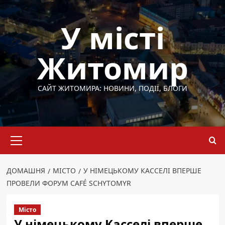
Перейти
до
У місті
вмісту
Житомир
САЙТ ЖИТОМИРА: НОВИНИ, ПОДІЇ, БЛОГИ
Основне
меню
ДОМАШНЯ
МІСТО
У НІМЕЦЬКОМУ КАССЕЛІ ВПЕРШЕ
ПРОВЕЛИ ФОРУМ CAFÉ SCHYTOMYR
Місто
У німецькому Касселі вперше