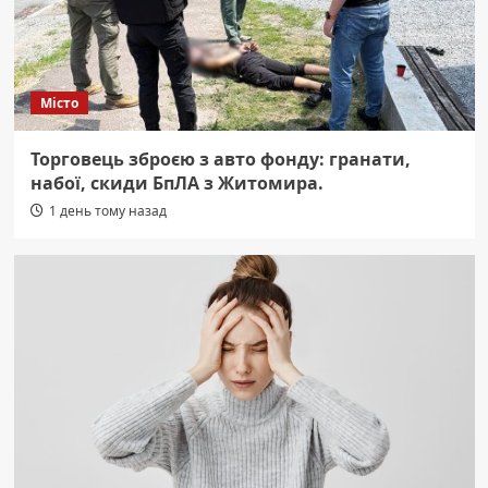
Місто
Торговець зброєю з авто фонду: гранати,
набої, скиди БпЛА з Житомира.
1 день тому назад