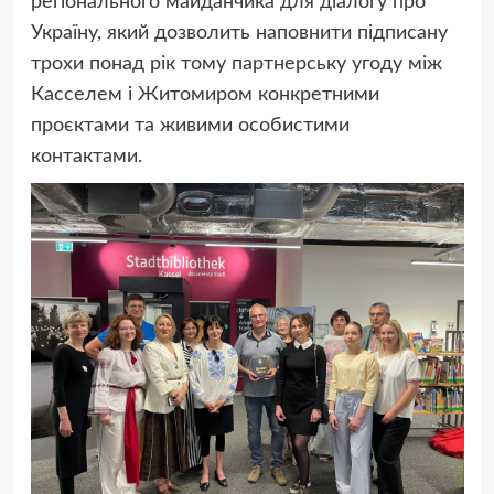
регіонального майданчика для діалогу про
Україну, який дозволить наповнити підписану
трохи понад рік тому партнерську угоду між
Касселем і Житомиром конкретними
проєктами та живими особистими
контактами.