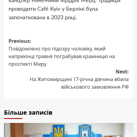
канцлер Німеччини Фрідріх Мерц. Традиція
проводити Café Kyiv у Берліні була
започаткована в 2023 році.
Post
Previous:
Повідомлено про підозру чоловіку, який
navigation
наприкінці травня пограбував крамницю на
проспекті Миру
Next:
На Житомирщині 17-річна дівчина вбила
військового замовлення РФ
Більше записів