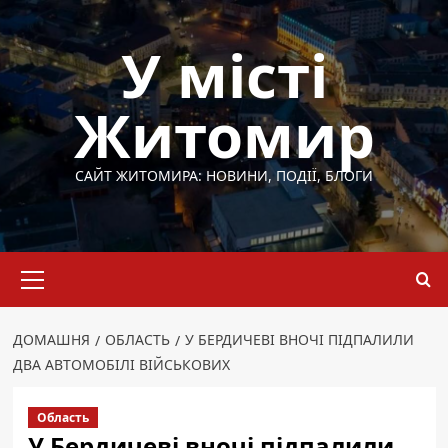
Перейти
до
У місті
вмісту
Житомир
САЙТ ЖИТОМИРА: НОВИНИ, ПОДІЇ, БЛОГИ
Основне
меню
ДОМАШНЯ
ОБЛАСТЬ
У БЕРДИЧЕВІ ВНОЧІ ПІДПАЛИЛИ
ДВА АВТОМОБІЛІ ВІЙСЬКОВИХ
Область
У Бердичеві вночі підпалили