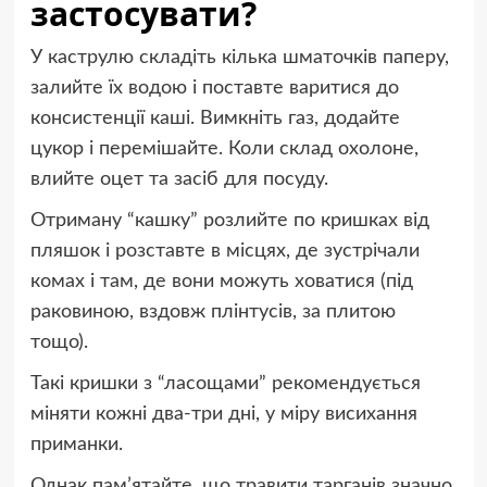
застосувати?
У каструлю складіть кілька шматочків паперу,
залийте їх водою і поставте варитися до
консистенції каші. Вимкніть газ, додайте
цукор і перемішайте. Коли склад охолоне,
влийте оцет та засіб для посуду.
Отриману “кашку” розлийте по кришках від
пляшок і розставте в місцях, де зустрічали
комах і там, де вони можуть ховатися (під
раковиною, вздовж плінтусів, за плитою
тощо).
Такі кришки з “ласощами” рекомендується
міняти кожні два-три дні, у міру висихання
приманки.
Однак пам’ятайте, що травити тарганів значно