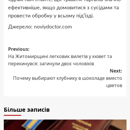
ефективніше, якщо домовитися з сусідами та
провести обробку у всьому під’їзді.
Джерело:
noviydoctor.com
Post
Previous:
На Житомирщині легковик вилетів у кювет та
navigation
перекинувся: загинули двоє чоловіків
Next:
Почему выбирают клубнику в шоколаде вместо
цветов
Більше записів