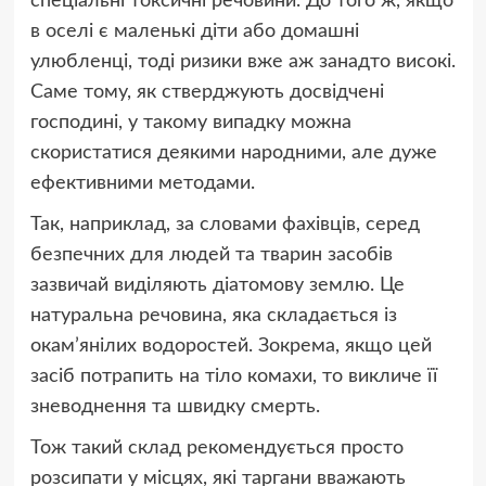
спеціальні токсичні речовини. До того ж, якщо
в оселі є маленькі діти або домашні
улюбленці, тоді ризики вже аж занадто високі.
Саме тому, як стверджують досвідчені
господині, у такому випадку можна
скористатися деякими народними, але дуже
ефективними методами.
Так, наприклад, за словами фахівців, серед
безпечних для людей та тварин засобів
зазвичай виділяють діатомову землю. Це
натуральна речовина, яка складається із
окам’янілих водоростей. Зокрема, якщо цей
засіб потрапить на тіло комахи, то викличе її
зневоднення та швидку смерть.
Тож такий склад рекомендується просто
розсипати у місцях, які таргани вважають