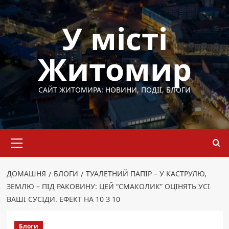
Перейти
до
У місті
вмісту
Житомир
САЙТ ЖИТОМИРА: НОВИНИ, ПОДІЇ, БЛОГИ
Основне
меню
ДОМАШНЯ
БЛОГИ
ТУАЛЕТНИЙ ПАПІР – У КАСТРУЛЮ,
ЗЕМЛЮ – ПІД РАКОВИНУ: ЦЕЙ “СМАКОЛИК” ОЦІНЯТЬ УСІ
ВАШІ СУСІДИ. ЕФЕКТ НА 10 З 10
Блоги