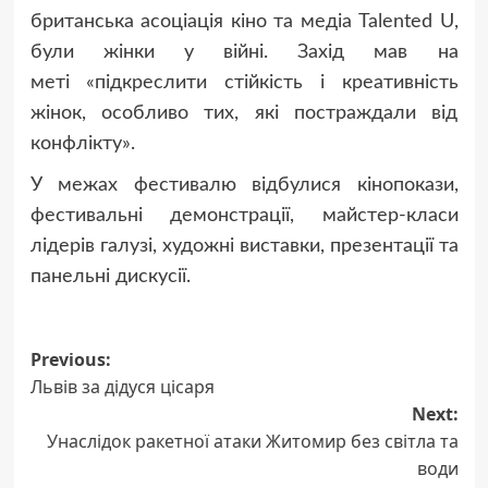
британська асоціація кіно та медіа Talented U,
були жінки у війні. Захід мав на
меті «підкреслити стійкість і креативність
жінок, особливо тих, які постраждали від
конфлікту».
У межах фестивалю відбулися кінопокази,
фестивальні демонстрації, майстер-класи
лідерів галузі, художні виставки, презентації та
панельні дискусії.
Post
Previous:
Львів за дідуся цісаря
navigation
Next:
Унаслідок ракетної атаки Житомир без світла та
води