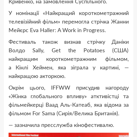
Кривенко, на замовлення Суспільного.
У номінації «Найкращий короткометражний
телевізійний фільм» перемогла стрічка Жанни
Мейєрс Eva Haller: A Work in Progress.
Фестиваль також визнав стрічку Даніки
Волдо Sally, Get the Potatoes (США)
найкращим короткометражним фільмом,
а Кінлі Хеймен, яка зіграла у картині, —
найкращою акторкою.
Окрім цього, IFFWW присудив нагороду
«Жінка глобального впливу» атктивістці та
фільмейкерці Ваад Аль-Катеаб, яка відома за
фільмом For Sama (Сирія/Велика Британія).
— зазначила пресслужба кінофестивалю.