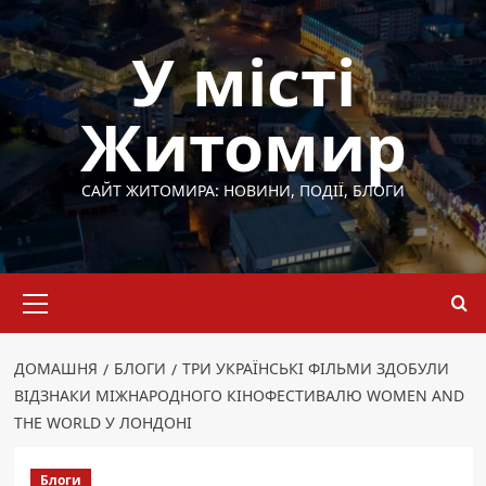
Перейти
до
У місті
вмісту
Житомир
САЙТ ЖИТОМИРА: НОВИНИ, ПОДІЇ, БЛОГИ
Основне
меню
ДОМАШНЯ
БЛОГИ
ТРИ УКРАЇНСЬКІ ФІЛЬМИ ЗДОБУЛИ
ВІДЗНАКИ МІЖНАРОДНОГО КІНОФЕСТИВАЛЮ WOMEN AND
THE WORLD У ЛОНДОНІ
Блоги