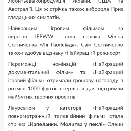
Леонтьєва(копродукція України, США та
Австралії). Ця ж стрічка також виборола Приз
глядацьких симпатій.
Найкращим ігровим фільмом за
версією IFFWW стала стрічка
Філіпа
Сотниченка
«
Ля Палісіада
». Сам Сотниченко
також здобув відзнаку «Найкращий режисер».
Переможці номінацій «Найкращий
документальний фільм» та «Найкращий
ігровий фільм» отримали грошову нагороду в
розмірі 1000 фунтів стерлінгів для підтримки
майбутніх творчих проєктів.
Лауреатом у категорії «Найкращий
повнометражний телевізійний фільм» стала
стрічка
«
Капеланки. Молитва у пеклі
» Олени