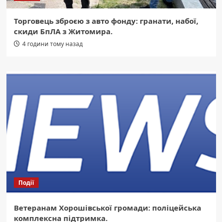
Торговець зброєю з авто фонду: гранати, набої,
скиди БпЛА з Житомира.
4 години тому назад
Події
Ветеранам Хорошівської громади: поліцейська
комплексна підтримка.