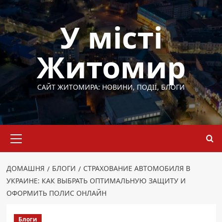
Перейти
до
У місті
вмісту
Житомир
САЙТ ЖИТОМИРА: НОВИНИ, ПОДІЇ, БЛОГИ
Основне
меню
ДОМАШНЯ
БЛОГИ
СТРАХОВАНИЕ АВТОМОБИЛЯ В
УКРАИНЕ: КАК ВЫБРАТЬ ОПТИМАЛЬНУЮ ЗАЩИТУ И
ОФОРМИТЬ ПОЛИС ОНЛАЙН
Блоги