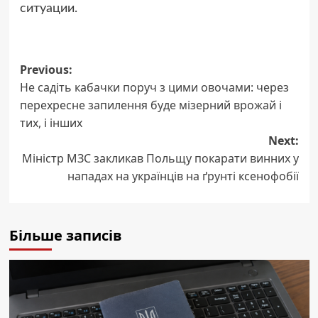
ситуации.
Post
Previous:
Не садіть кабачки поруч з цими овочами: через
navigation
перехресне запилення буде мізерний врожай і
тих, і інших
Next:
Міністр МЗС закликав Польщу покарати винних у
нападах на українців на ґрунті ксенофобії
Більше записів