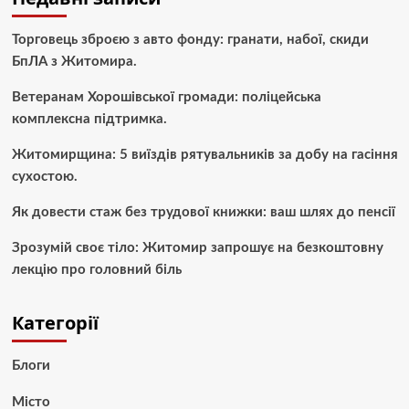
Торговець зброєю з авто фонду: гранати, набої, скиди
БпЛА з Житомира.
Ветеранам Хорошівської громади: поліцейська
комплексна підтримка.
Житомирщина: 5 виїздів рятувальників за добу на гасіння
сухостою.
Як довести стаж без трудової книжки: ваш шлях до пенсії
Зрозумій своє тіло: Житомир запрошує на безкоштовну
лекцію про головний біль
Категорії
Блоги
Місто