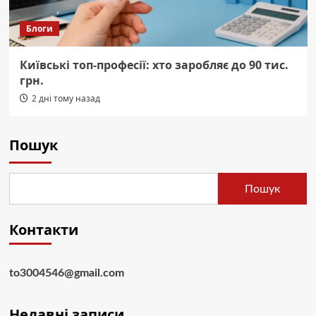
Блоги
Київські топ-професії: хто заробляє до 90 тис.
грн.
2 дні тому назад
Пошук
Пошук
Контакти
to3004546@gmail.com
Недавні записи