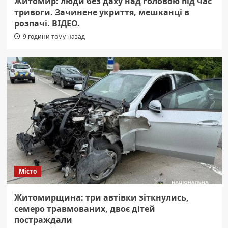
Житомир: люди без даху над головою під час
тривоги. Зачинене укриття, мешканці в
розпачі. ВІДЕО.
9 години тому назад
Місто
Житомирщина: три автівки зіткнулись,
семеро травмованих, двоє дітей
постраждали