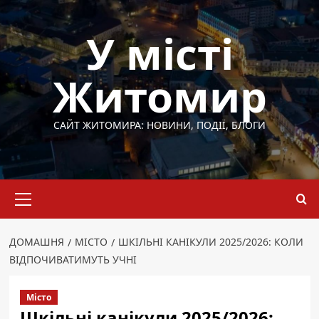
Перейти
до
У місті
вмісту
Житомир
САЙТ ЖИТОМИРА: НОВИНИ, ПОДІЇ, БЛОГИ
Основне
меню
ДОМАШНЯ
МІСТО
ШКІЛЬНІ КАНІКУЛИ 2025/2026: КОЛИ
ВІДПОЧИВАТИМУТЬ УЧНІ
Місто
Шкільні канікули 2025/2026: