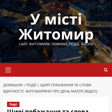
Перейти
до
У місті
вмісту
Житомир
САЙТ ЖИТОМИРА: НОВИНИ, ПОДІЇ, БЛОГИ
Основне
меню
ДОМАШНЯ
ПОДІЇ
ЩИРІ ПОБАЖАННЯ ТА СЛОВА
ВДЯЧНОСТІ: ЖИТОМИРЯНИ ПРО ДЕНЬ МАТЕРІ (ВІДЕО)
Події
Щирі побажання та слова