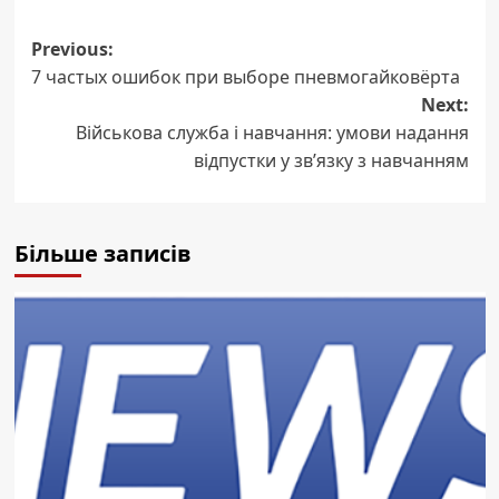
Post
Previous:
7 частых ошибок при выборе пневмогайковёрта
navigation
Next:
Військова служба і навчання: умови надання
відпустки у зв’язку з навчанням
Більше записів