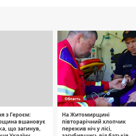
Область
я з Героєм:
На Житомирщині
рщина вшановує
півторарічний хлопчик
а, що загинув,
пережив ніч у лісі,
чи Україну.
загубившись від батьків.