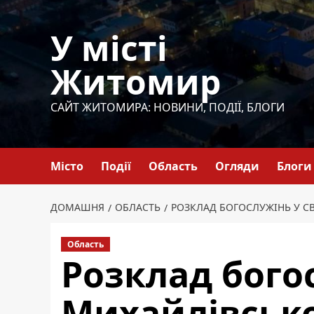
Перейти
до
У місті
вмісту
Житомир
САЙТ ЖИТОМИРА: НОВИНИ, ПОДІЇ, БЛОГИ
Місто
Події
Область
Огляди
Блоги
ДОМАШНЯ
ОБЛАСТЬ
РОЗКЛАД БОГОСЛУЖІНЬ У 
Область
Розклад бого
Михайлівськ