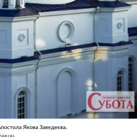
постола Якова Заведеєва.
учиця»