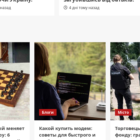
 назад
4 дні тому назад
Блоги
Місто
ый меняет
Какой купить модем:
Торговець
у: 6
советы для быстрого и
фонду: гра