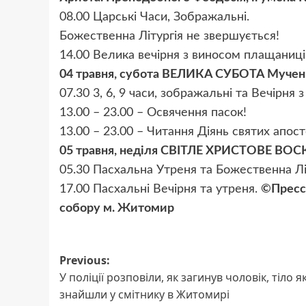
08.00 Царські Часи, Зображальні.
Божественна Літургія не звершується!
14.00 Велика вечірня з виносом плащаниц
04 травня, субота ВЕЛИКА СУБОТА Мучениц
07.30 3, 6, 9 часи, зображальні та Вечірня 
13.00 – 23.00 – Освячення пасок!
13.00 – 23.00 – Читання Діянь святих апост
05 травня, неділя СВІТЛЕ ХРИСТОВЕ ВО
05.30 Пасхальна Утреня та Божественна Лі
17.00 Пасхальні Вечірня та утреня.
©Пресс
собору м. Житомир
Post
Previous:
У поліції розповіли, як загинув чоловік, тіло я
navigation
знайшли у смітнику в Житомирі