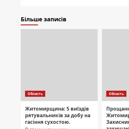
Більше записів
Область
Область
Житомирщина: 5 виїздів
Прощанн
рятувальників за добу на
Житоми
гасіння сухостою.
Захисник
захищаю