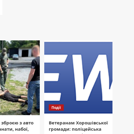
Події
 зброєю з авто
Ветеранам Хорошівської
нати, набої,
громади: поліцейська