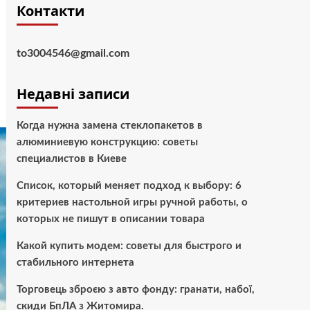
Контакти
to3004546@gmail.com
Недавні записи
Когда нужна замена стеклопакетов в
алюминиевую конструкцию: советы
специалистов в Киеве
Список, который меняет подход к выбору: 6
критериев настольной игры ручной работы, о
которых не пишут в описании товара
Какой купить модем: советы для быстрого и
стабильного интернета
Торговець зброєю з авто фонду: гранати, набої,
скиди БпЛА з Житомира.