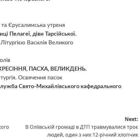
і та Єрусалимська утреня
і Пелагеї, діви Тарсійської.
з Літургією Василія Великого
олів
СКРЕСІННЯ, ПАСХА, ВЕЛИКДЕНЬ.
тургія. Освячення пасок
лужба Свято-Михайлівського кафедрального
Next:
кого
В Оліївській громаді в ДТП травмувалися троє
людей, один з них 12-річний хлопчик