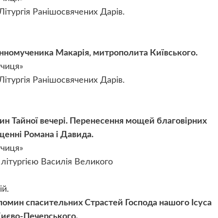
 Літургія Ранішосвячених Дарів.
номученика Макарія, митрополита Київського.
учиця»
 Літургія Ранішосвячених Дарів.
н Тайної вечері. Перенесення мощей благовірних
ещенні Романа і Давида.
учиця»
з літургією Василія Великого
ій.
омин спасительних Страстей Господа нашого Ісуса
Києво-Печерського.