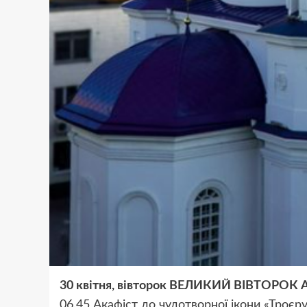
30 квітня, вівторок ВЕЛИКИЙ ВІВТОРОК А
06.45 Акафіст до чудотворної ікони «Троєр